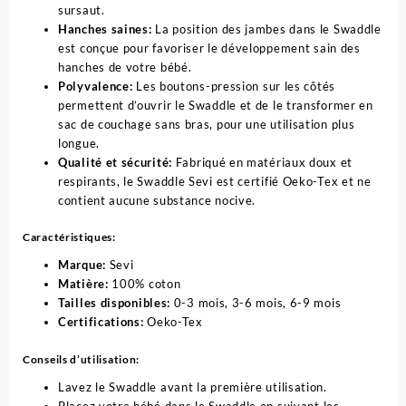
sursaut.
Hanches saines:
La position des jambes dans le Swaddle
est conçue pour favoriser le développement sain des
hanches de votre bébé.
Polyvalence:
Les boutons-pression sur les côtés
permettent d’ouvrir le Swaddle et de le transformer en
sac de couchage sans bras, pour une utilisation plus
longue.
Qualité et sécurité:
Fabriqué en matériaux doux et
respirants, le Swaddle Sevi est certifié Oeko-Tex et ne
contient aucune substance nocive.
Caractéristiques:
Marque:
Sevi
Matière:
100% coton
Tailles disponibles:
0-3 mois, 3-6 mois, 6-9 mois
Certifications:
Oeko-Tex
Conseils d’utilisation:
Lavez le Swaddle avant la première utilisation.
Placez votre bébé dans le Swaddle en suivant les