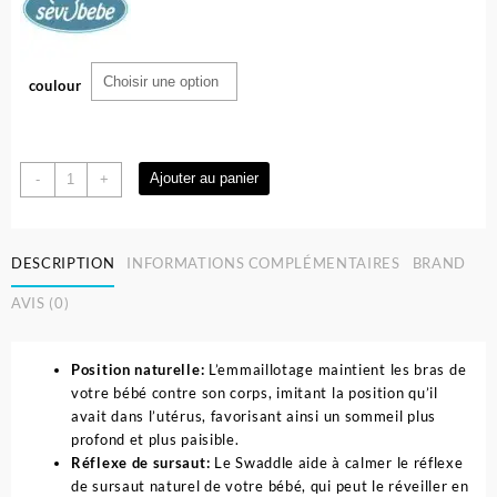
coulour
quantité
Ajouter au panier
-
+
de
Gigoteuse
a
DESCRIPTION
INFORMATIONS COMPLÉMENTAIRES
BRAND
Emmailloter
Pour
AVIS (0)
Nouveau-
Né
–
Position naturelle:
L’emmaillotage maintient les bras de
Sevibebe
votre bébé contre son corps, imitant la position qu’il
avait dans l’utérus, favorisant ainsi un sommeil plus
profond et plus paisible.
Réflexe de sursaut:
Le Swaddle aide à calmer le réflexe
de sursaut naturel de votre bébé, qui peut le réveiller en