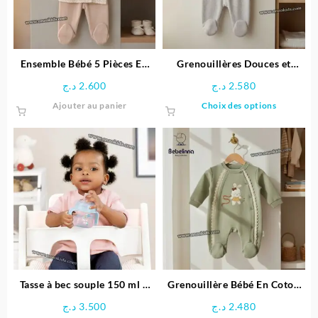
Ensemble Bébé 5 Pièces En
Grenouillères Douces et
Coton Doux – Confort &
Confortables pour Bébé
د.ج
2.600
د.ج
2.580
Élégance
Ce
Ajouter au panier
Choix des options
produit
a
plusieu
variatio
Les
options
peuven
être
choisie
sur
la
page
Tasse à bec souple 150 ml –
Grenouillère Bébé En Coton
du
MAM
Doux Avec Petit Lapin
د.ج
3.500
د.ج
2.480
produit