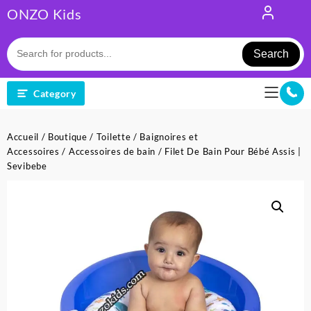
Skip
ONZO Kids
to
content
Search
Category
Accueil
/
Boutique
/
Toilette
/
Baignoires et
Accessoires
/
Accessoires de bain
/ Filet De Bain Pour Bébé Assis |
Sevibebe