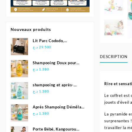
Nouveaux produits
Lit Parc Cododo,
Multifonction - Kidilo
د.ج
29.500
DESCRIPTION
Shampooing Doux pour
Bébé 500 ml - Johnson's
د.ج
1.380
Rire et sensat
shampooing et après-
shampoing 2en1 Soft &
د.ج
1.380
Le coffret est
Shiny 500 ml - Johnson's
jouets d’éveil
Baby
Après Shampoing Démêlant
pour bébé - Johnson'S Baby
د.ج
1.380
La pyramide es
surprenantes !
travailler la 
Porte Bébé, Kangourou