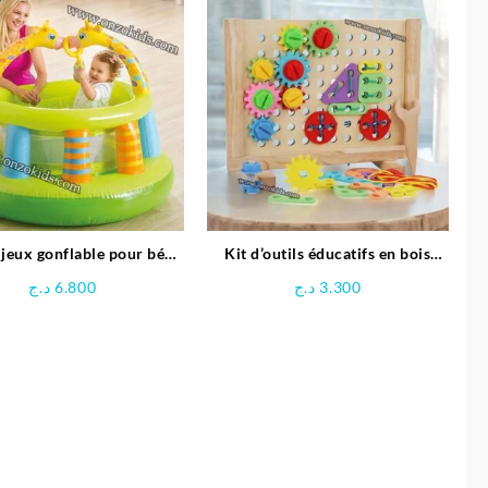
 jeux gonflable pour bébé
Kit d’outils éducatifs en bois
Girafe – INTEX
pour enfants
د.ج
6.800
د.ج
3.300