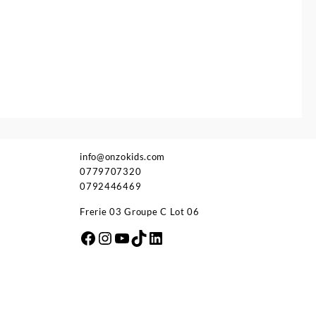
info@onzokids.com
0779707320
0792446469
Frerie 03 Groupe C Lot 06
Facebook
Instagram
YouTube
TikTok
LinkedIn