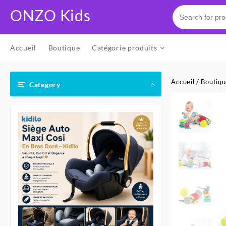
Skip
ONZO Kids
to
content
Accueil
Boutique
Catégorie produits
Accueil
/
Boutiq
Category