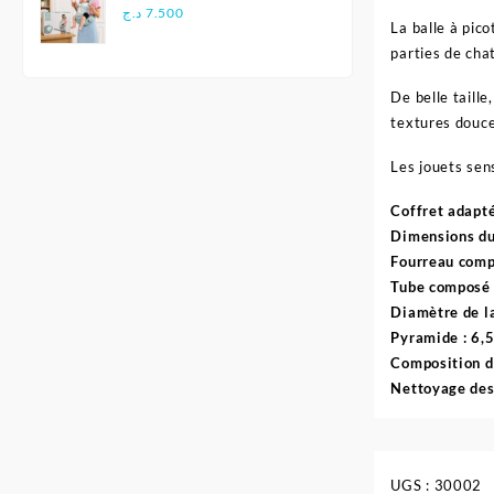
Multifonctionnel
د.ج
7.500
La balle à pico
Ergonomique - Aiebao
parties de chat
De belle taill
textures douce
Les jouets sen
Coffret adapté
Dimensions du 
Fourreau compo
Tube composé 
Diamètre de la
Pyramide : 6,5
Composition d
Nettoyage des 
UGS :
30002