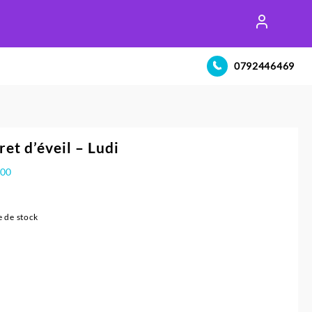
0792446469
ret d’éveil – Ludi
900
 de stock