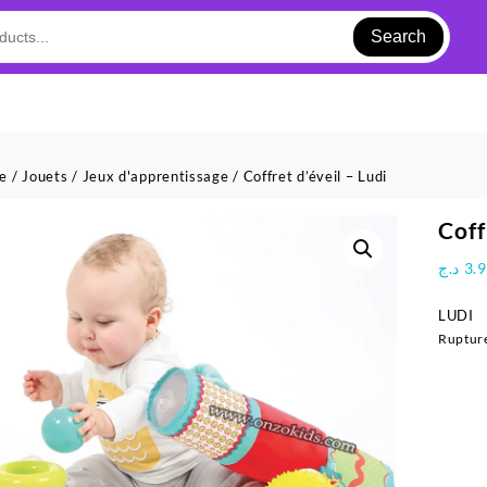
Search
ue
/
Jouets
/
Jeux d'apprentissage
/ Coffret d’éveil – Ludi
Coff
د.ج
3.
LUDI
Rupture