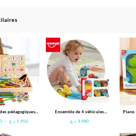
ilaires
ides pédagogiques
Ensemble de 4 véhicules
Piano
fonctionnel
dinosaures avec Tapis circuit –
Plage
0
–
د.ج
1.950
د.ج
3.980
HUANGER
de
prix :