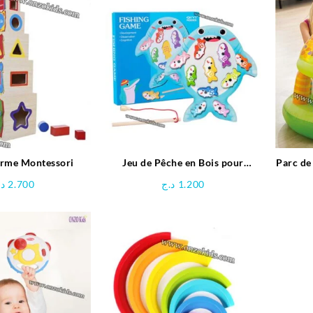
1.800 د.ج
à
1.950 د.ج
orme Montessori
Jeu de Pêche en Bois pour
Parc de
Enfants
د.
2.700
د.ج
1.200