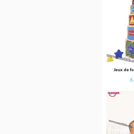
Jeux de f
ج