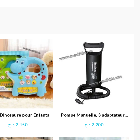
 Dinosaure pour Enfants
Pompe Manuelle, 3 adaptateurs
pour Valve, en Plastique – Noir
د.ج
2.450
د.ج
2.200