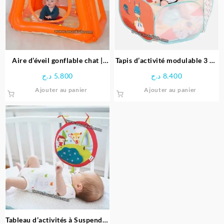
Aire d’éveil gonflable chat |
Tapis d’activité modulable 3 en
Ludi
1 | Tapis d’éveil évolutif | LUDI
د.ج
5.800
د.ج
8.400
Ajouter au panier
Ajouter au panier
Tableau d’activités à Suspendre