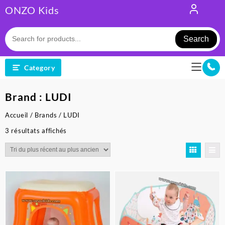
Skip
ONZO Kids
to
content
Search
Category
Brand :
LUDI
Accueil
/
Brands
/ LUDI
Trié
3 résultats affichés
du
plus
récent
au
plus
ancien