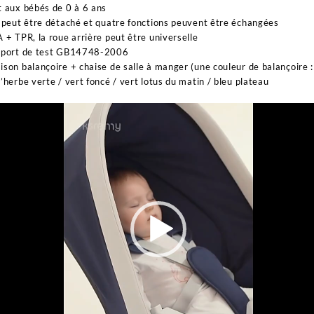
 aux bébés de 0 à 6 ans
 peut être détaché et quatre fonctions peuvent être échangées
 + TPR, la roue arrière peut être universelle
pport de test GB14748-2006
son balançoire + chaise de salle à manger (une couleur de balançoire : 
’herbe verte / vert foncé / vert lotus du matin / bleu plateau