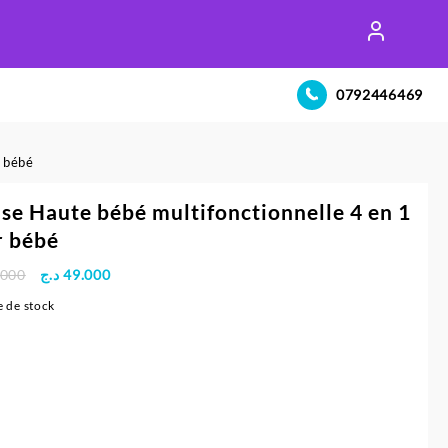
0792446469
r bébé
se Haute bébé multifonctionnelle 4 en 1
r bébé
Le
Le
.000
د.ج
49.000
prix
prix
 de stock
initial
actuel
était :
est :
49.000 د.ج.
55.000 د.ج.