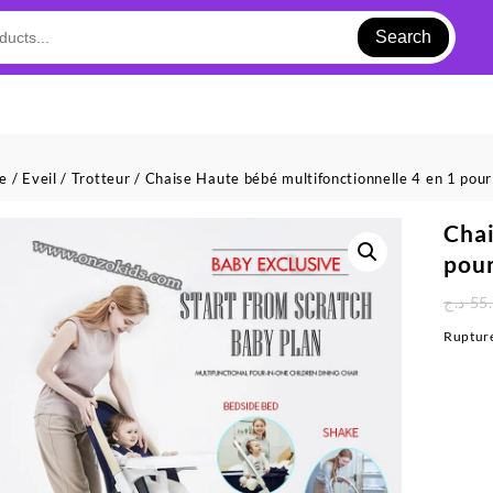
Search
ue
/
Eveil
/
Trotteur
/ Chaise Haute bébé multifonctionnelle 4 en 1 pou
Chai
pou
د.ج
55
Rupture