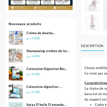
Nouveaux produits
Crème de douche
Relipidante - Neutraderm
د.ج
4.980
DESCRIPTION
Shampooing croûtes de lait
- Biolane
د.ج
4.300
Chaise multifo
Calmosine Digestion Bio
Ce n’est pas s
Bébé 100 ml
د.ج
4.300
Caractéristiqu
Calmosine digestion-
La chaise de s
Biolane
د.ج
4.200
base est en ma
du support est
Spray D'huile D'amande
Cadre en