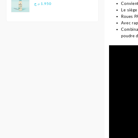
Douce - Biolane
Convient
د.ج
1.950
Le siège
Roues PA
Avec ra
Combinai
poudre d
Lecteur
vidéo