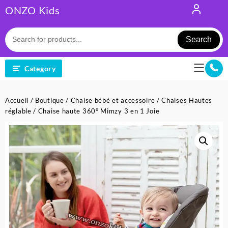
Skip
ONZO Kids
to
content
Search
Category
Accueil
/
Boutique
/
Chaise bébé et accessoire
/
Chaises Hautes
réglable
/ Chaise haute 360° Mimzy 3 en 1 Joie