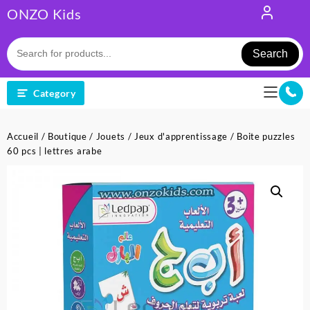
Skip
ONZO Kids
to
content
Search
Category
Accueil
/
Boutique
/
Jouets
/
Jeux d'apprentissage
/ Boite puzzles
60 pcs | lettres arabe