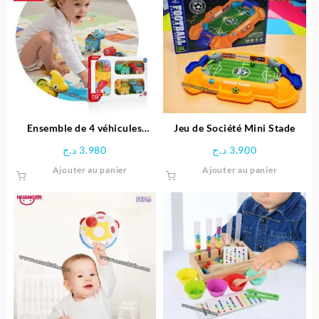
Ensemble de 4 véhicules
Jeu de Société Mini Stade
dinosaures avec Tapis circuit
د.ج
3.980
د.ج
3.900
– HUANGER
Ajouter au panier
Ajouter au panier