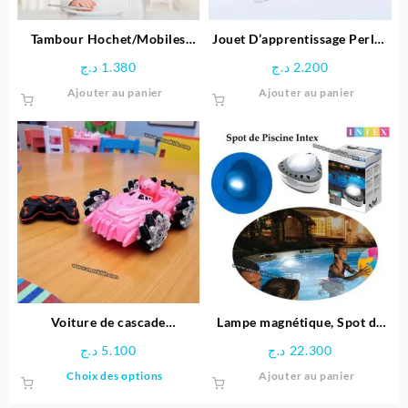
Tambour Hochet/Mobiles
Jouet D’apprentissage Perles
Unisexe – Huanger
arc-en-ciel en Bois
د.ج
1.380
د.ج
2.200
Ajouter au panier
Ajouter au panier
Voiture de cascade
Lampe magnétique, Spot de
télécommandée Stitch
Piscine LED – Intex
د.ج
5.100
د.ج
22.300
Ce
Choix des options
Ajouter au panier
produit