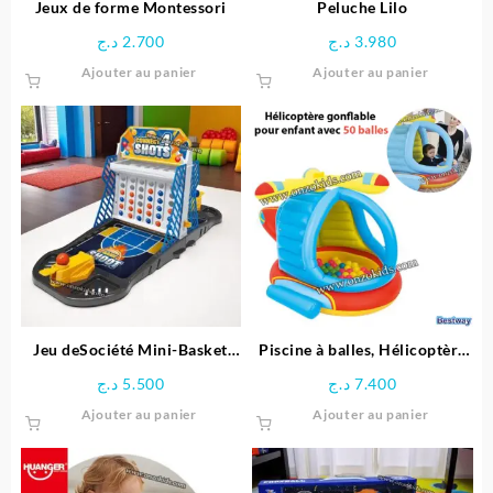
Jeux de forme Montessori
Peluche Lilo
د.ج
2.700
د.ج
3.980
Ajouter au panier
Ajouter au panier
Jeu deSociété Mini-Basket
Piscine à balles, Hélicoptère
6en1
gonflable pour enfant + 50
د.ج
5.500
د.ج
7.400
balles – Bestway
Ajouter au panier
Ajouter au panier