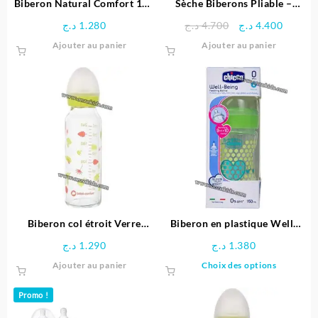
Biberon Natural Comfort 140
Sèche Biberons Pliable –
ml Blanc + Tétine Silicone T1
Bébé Confort
Le
Le
د.ج
1.280
د.ج
4.700
د.ج
4.400
Débit Lent
prix
prix
Ajouter au panier
Ajouter au panier
initial
actuel
était :
est :
4.700 د.ج.
Biberon col étroit Verre
Biberon en plastique Well-
240ML – silicone T1 – 3
Being Chicco (0M+) 150ml
د.ج
1.290
د.ج
1.380
vitesses – Jungle Vibes
Ce
Ajouter au panier
Choix des options
produit
a
Promo !
plusieu