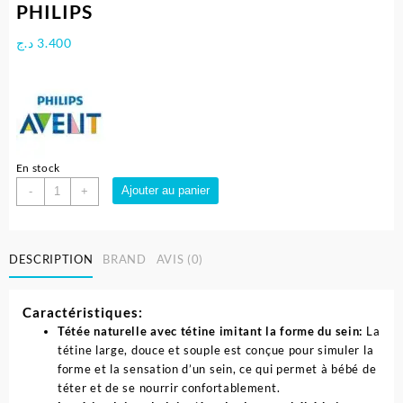
PHILIPS
د.ج
3.400
En stock
quantité
Ajouter au panier
-
+
de
Biberon
Natural
DESCRIPTION
BRAND
AVIS (0)
Response
avec
valve
Caractéristiques:
AirFree
Tétée naturelle avec tétine imitant la forme du sein:
La
125
tétine large, douce et souple est conçue pour simuler la
ml
forme et la sensation d’un sein, ce qui permet à bébé de
pour
téter et de se nourrir confortablement.
bébé