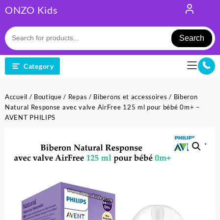
Skip
ONZO Kids
to
content
Search
Category
Accueil
/
Boutique
/
Repas
/
Biberons et accessoires
/ Biberon
Natural Response avec valve AirFree 125 ml pour bébé 0m+ –
AVENT PHILIPS