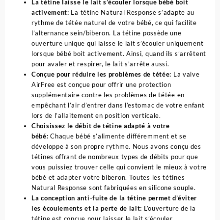
La tétine laisse le lait s’écouler lorsque bébé boit
0m+
activement:
La tétine Natural Response s’adapte au
-
rythme de tétée naturel de votre bébé, ce qui facilite
AVENT
l’alternance sein/biberon. La tétine possède une
PHILIPS
ouverture unique qui laisse le lait s’écouler uniquement
lorsque bébé boit activement. Ainsi, quand ils s’arrêtent
pour avaler et respirer, le lait s’arrête aussi.
Conçue pour réduire les problèmes de tétée:
La valve
AirFree est conçue pour offrir une protection
supplémentaire contre les problèmes de tétée en
empêchant l’air d’entrer dans l’estomac de votre enfant
lors de l’allaitement en position verticale.
Choisissez le débit de tétine adapté à votre
bébé:
Chaque bébé s’alimente différemment et se
développe à son propre rythme. Nous avons conçu des
tétines offrant de nombreux types de débits pour que
vous puissiez trouver celle qui convient le mieux à votre
bébé et adapter votre biberon. Toutes les tétines
Natural Response sont fabriquées en silicone souple.
La conception anti-fuite de la tétine permet d’éviter
les écoulements et la perte de lait:
L’ouverture de la
tétine est conçue pour laisser le lait s’écouler