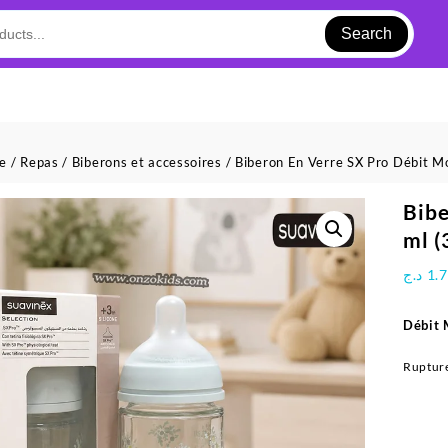
Search
ue
/
Repas
/
Biberons et accessoires
/ Biberon En Verre SX Pro Débit 
Bibe
ml (
د.ج
1.
Débit
Rupture