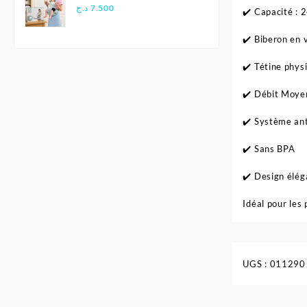
Multifonctionnel
د.ج
7.500
✔️ Capacité : 
Ergonomique - Aiebao
✔️ Biberon en 
✔️ Tétine phys
✔️ Débit Moye
✔️ Système ant
✔️ Sans BPA
✔️ Design élég
Idéal pour les 
UGS :
011290