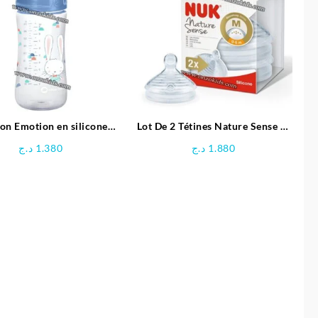
on Emotion en silicone
Lot De 2 Tétines Nature Sense 0-
 0-12 mois | bébé confort
6 Mois – NUK
د.ج
1.380
د.ج
1.880