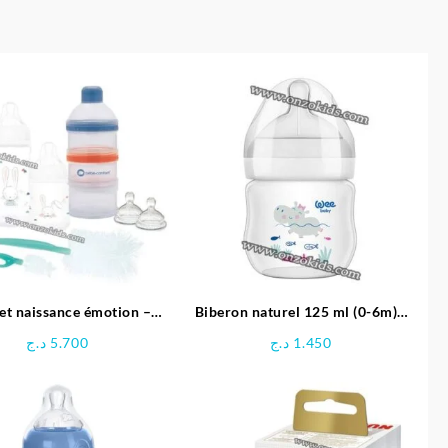
et naissance émotion –
Biberon naturel 125 ml (0-6m) -
bébé confort
Wee baby
د.ج
5.700
د.ج
1.450