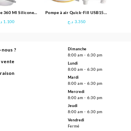
e 360 Ml Silicone –
Pompe à air Quick-Fill USB150-
é Confort
Intex
د.
1.100
د.ج
3.350
Dimanche
-nous ?
8:00 am - 6:30 pm
e vente
Lundi
8:00 am - 6:30 pm
vraison
Mardi
8:00 am - 6:30 pm
Mercredi
8:00 am - 6:30 pm
Jeudi
8:00 am - 6:30 pm
Vendredi
Fermé