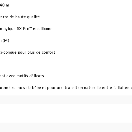
240 ml
verre de haute qualité
iologique SX Pro™ en silicone
n (M)
i-colique pour plus de confort
ant avec motifs délicats
premiers mois de bébé et pour une transition naturelle entre l’allaiteme