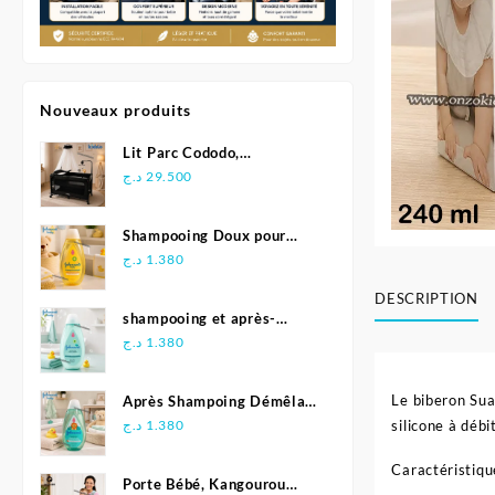
Nouveaux produits
Lit Parc Cododo,
Multifonction - Kidilo
د.ج
29.500
Shampooing Doux pour
Bébé 500 ml - Johnson's
د.ج
1.380
DESCRIPTION
shampooing et après-
shampoing 2en1 Soft &
د.ج
1.380
Shiny 500 ml - Johnson's
Baby
Le biberon Su
Après Shampoing Démêlant
pour bébé - Johnson'S Baby
د.ج
1.380
silicone à débi
Caractéristiqu
Porte Bébé, Kangourou