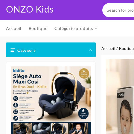
Skip
ONZO Kids
to
content
Accueil
Boutique
Catégorie produits
Accueil
/
Boutiq
Category