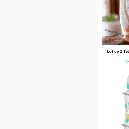
Lot de 2 Té
Well-Being
ج