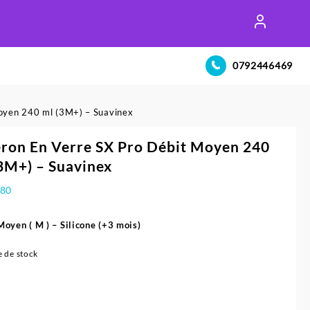
0792446469
Moyen 240 ml (3M+) – Suavinex
ron En Verre SX Pro Débit Moyen 240
3M+) – Suavinex
780
 Moyen
( M ) – Silicone (+3 mois)
 de stock