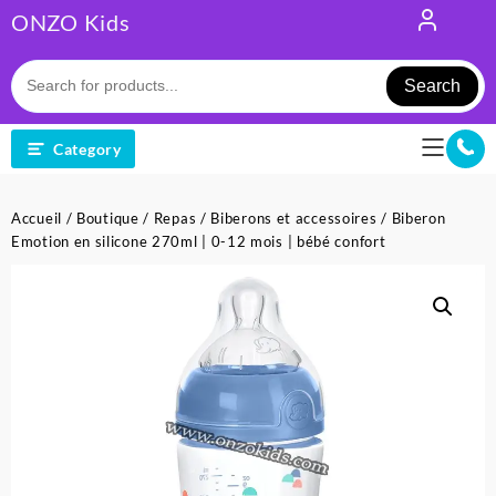
Skip
ONZO Kids
to
content
Search
Category
Accueil
/
Boutique
/
Repas
/
Biberons et accessoires
/ Biberon
Emotion en silicone 270ml | 0-12 mois | bébé confort