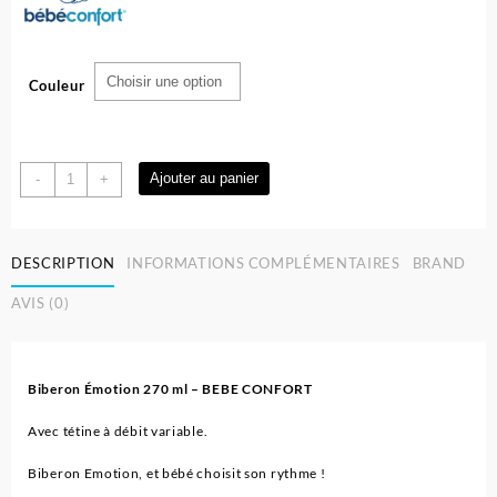
Couleur
quantité
Ajouter au panier
-
+
de
Biberon
Emotion
DESCRIPTION
INFORMATIONS COMPLÉMENTAIRES
BRAND
en
silicone
AVIS (0)
270ml
|
0-
12
Biberon Émotion 270 ml – BEBE CONFORT
mois
|
Avec tétine à débit variable.
bébé
Biberon Emotion, et bébé choisit son rythme !
confort