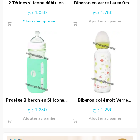
page
2 Tétines silicone débit lent
Biberon en verre Latex 0m+
du
Natural Comfort | Bébé
240 ml | Chicco
د.ج
1.080
د.ج
1.780
produit
Confort
Ce
Choix des options
Ajouter au panier
produit
a
plusieurs
variations.
Les
options
peuvent
être
choisies
sur
la
page
Protège Biberon en Silicone –
Biberon col étroit Verre
du
Bébé Confort
240ML – silicone T1 – 3
د.ج
1.280
د.ج
1.290
produit
vitesses – Jungle Vibes
Ajouter au panier
Ajouter au panier