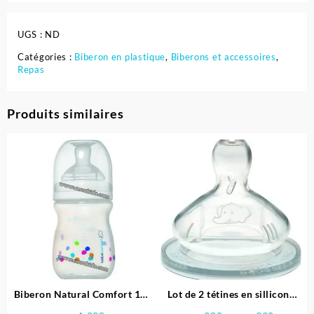
UGS :
ND
Catégories :
Biberon en plastique
,
Biberons et accessoires
,
Repas
Produits similaires
Biberon Natural Comfort 140
Lot de 2 tétines en sillicone
ml Blanc + Tétine Silicone T1
Emotion 0-6 Mois – Bébé