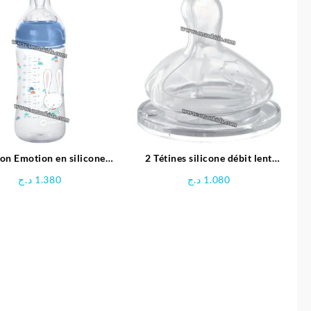
était :
est :
4.400 د.ج.
4.700 د.ج.
on Emotion en silicone
2 Tétines silicone débit lent
 0-12 mois | bébé confort
Natural Comfort | Bébé Confort
د.ج
1.380
د.ج
1.080