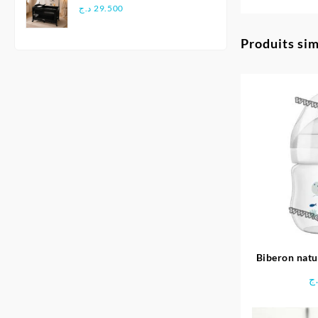
Multifonction - Kidilo
د.ج
29.500
Produits sim
Biberon natu
W
ج