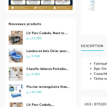
Nouveaux produits
Lit Parc Cododo, Next to Me
2en1 – Pingouin
د.ج
21.900
DESCRIPTION
Landau en bois Osier pour
bébé
د.ج
5.980
Fabriqué
Âge: 0m
Chauffe-biberon Portable
Capacit
pour Voyage
د.ج
5.300
Tétine e
Piscine rectangulaire Steel
Pro avec pompe de
د.ج
49.500
filtration 300 x 201 x 66
cm -Bestway
UGS :
879220
Lit Parc Cododo,