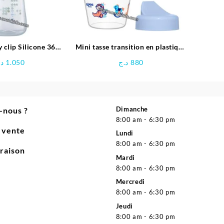
 clip Silicone 360
Mini tasse transition en plastique
bé Confort
30ml | 0 à 6 mois
د.
1.050
د.ج
880
Dimanche
-nous ?
8:00 am - 6:30 pm
e vente
Lundi
8:00 am - 6:30 pm
vraison
Mardi
8:00 am - 6:30 pm
Mercredi
8:00 am - 6:30 pm
Jeudi
8:00 am - 6:30 pm