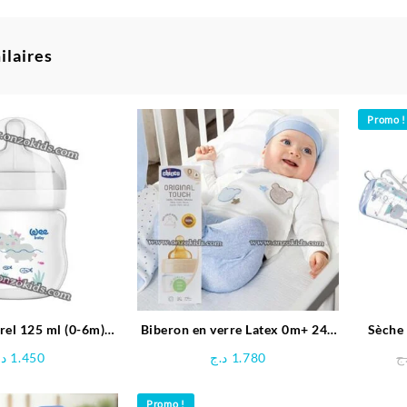
ilaires
Promo !
rel 125 ml (0-6m) -
Biberon en verre Latex 0m+ 240
Sèche 
ee baby
ml | Chicco
د.
1.450
د.ج
1.780
ج
Promo !