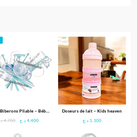
Biberons Pliable – Bébé
Doseurs de lait – Kids heaven
Confort
Le
Le
د.
4.700
د.ج
4.400
د.ج
1.100
prix
prix
initial
actuel