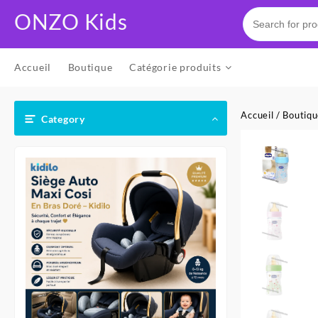
Skip
ONZO Kids
to
content
Accueil
Boutique
Catégorie produits
Accueil
/
Boutiq
Category