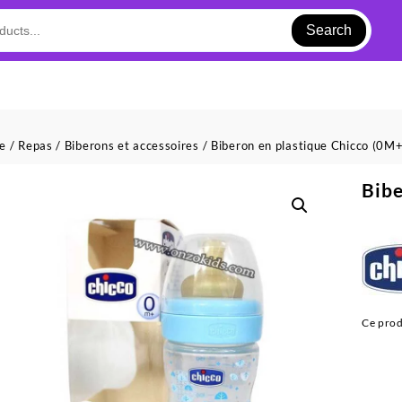
Search
ue
/
Repas
/
Biberons et accessoires
/ Biberon en plastique Chicco (0M
Bibe
Ce prod