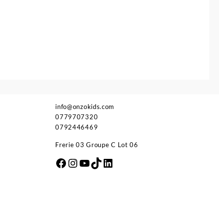
info@onzokids.com
0779707320
0792446469
Frerie 03 Groupe C Lot 06
Facebook
Instagram
YouTube
TikTok
LinkedIn