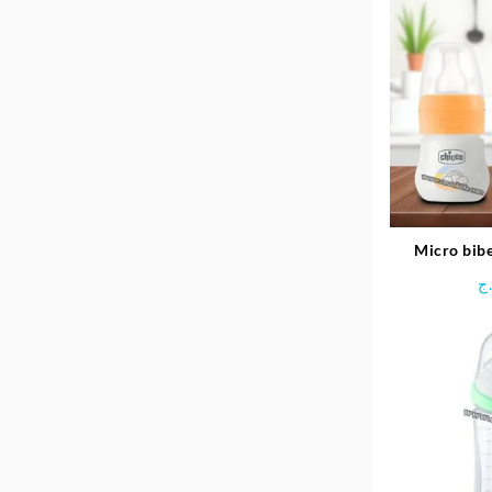
Micro bibe
silicone 6
ج