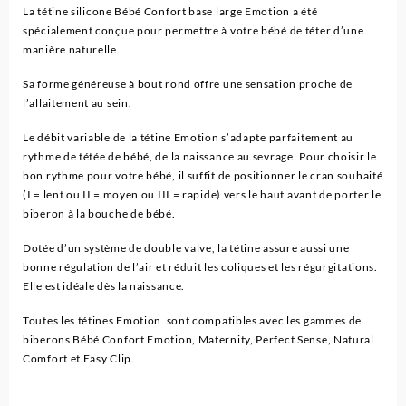
0-
La tétine silicone Bébé Confort base large Emotion a été
6
spécialement conçue pour permettre à votre bébé de téter d’une
Mois
manière naturelle.
-
Bébé
Sa forme généreuse à bout rond offre une sensation proche de
confort
l’allaitement au sein.
Le débit variable de la tétine Emotion s’adapte parfaitement au
rythme de tétée de bébé, de la naissance au sevrage. Pour choisir le
bon rythme pour votre bébé, il suffit de positionner le cran souhaité
(I = lent ou II = moyen ou III = rapide) vers le haut avant de porter le
biberon à la bouche de bébé.
Dotée d’un système de double valve, la tétine assure aussi une
bonne régulation de l’air et réduit les coliques et les régurgitations.
Elle est idéale dès la naissance.
Toutes les tétines Emotion sont compatibles avec les gammes de
biberons Bébé Confort Emotion, Maternity, Perfect Sense, Natural
Comfort et Easy Clip.