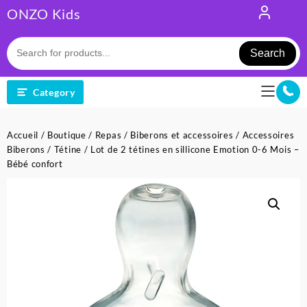
Skip
ONZO Kids
to
content
Search
Category
Accueil
/
Boutique
/
Repas
/
Biberons et accessoires
/
Accessoires
Biberons
/
Tétine
/ Lot de 2 tétines en sillicone Emotion 0-6 Mois –
Bébé confort