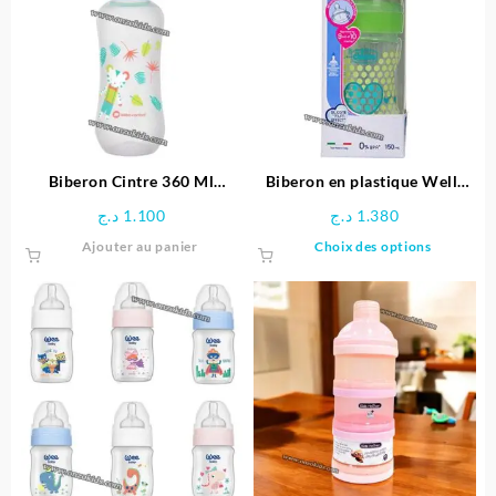
Biberon Cintre 360 Ml
Biberon en plastique Well-
Silicone – Bébé Confort
Being Chicco (0M+) 150ml
د.ج
1.100
د.ج
1.380
Ce
Ajouter au panier
Choix des options
produit
a
plusieu
variatio
Les
options
peuven
être
choisie
sur