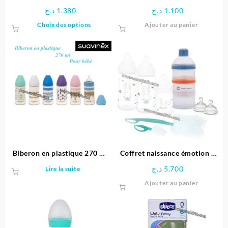
Well-Being En Latex Chicco
Confort 6-24m
د.ج
1.380
د.ج
1.100
Ce
Choix des options
Ajouter au panier
produit
a
plusieurs
variations.
Les
options
peuvent
être
choisies
sur
la
page
Biberon en plastique 270 ml
Coffret naissance émotion –
du
pour bébé | Suavinex
bébé confort
د.ج
5.700
Lire la suite
produit
Ajouter au panier