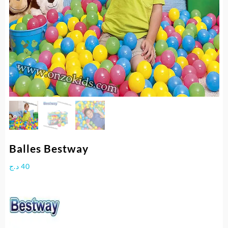
Balles Bestway
د.ج
40