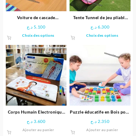
sur
la
page
Voiture de cascade
Tente Tunnel de jeu pliable
du
télécommandée Stitch
pour enfants
د.ج
5.100
د.ج
6.300
produit
Ce
Ce
Choix des options
Choix des options
produit
produit
a
a
plusieurs
plusieu
variations.
variatio
Les
Les
options
options
peuvent
peuven
être
être
choisies
choisie
sur
sur
la
la
page
page
Corps Humain Electronique
Puzzle éducatife en Bois pour
du
du
Interactif pour enfant
Enfants
د.ج
3.600
د.ج
2.350
produit
produit
Ajouter au panier
Ajouter au panier