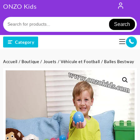
Skip
ONZO Kids
to
content
Search
Category
Accueil
/
Boutique
/
Jouets
/
Véhicule et Football
/ Balles Bestway