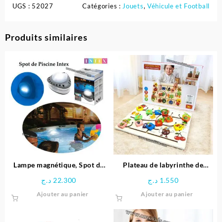
UGS :
52027
Catégories :
Jouets
,
Véhicule et Football
Produits similaires
Lampe magnétique, Spot de
Plateau de labyrinthe de
Piscine LED – Intex
positionnement en bois-
د.ج
22.300
د.ج
1.550
Space Boy
Ajouter au panier
Ajouter au panier