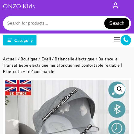
Skip
ONZO Kids
to
content
Search
Category
Accueil
/
Boutique
/
Eveil
/
Balancelle électrique
/ Balancelle
Transat Bébé électrique multifonctionnel confortable réglable |
Bluetooth + télécommande