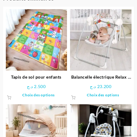
Tapis de sol pour enfants
Balancelle électrique Relax –
FreeOn
د.ج
2.500
د.ج
23.200
Ce
Ce
Choix des options
Choix des options
produit
produit
a
a
plusieurs
plusieu
variations.
variatio
Les
Les
options
options