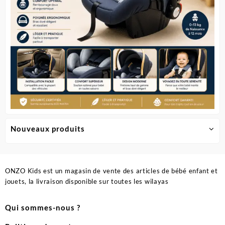
page
page
du
du
produit
produit
Nouveaux produits
ONZO Kids est un magasin de vente des articles de bébé enfant et
jouets, la livraison disponible sur toutes les wilayas
Qui sommes-nous ?