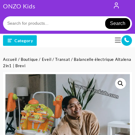
Skip
ONZO Kids
to
content
Search
Category
Accueil
/
Boutique
/
Eveil
/
Transat
/ Balancelle électrique Altalena
2in1 | Brevi