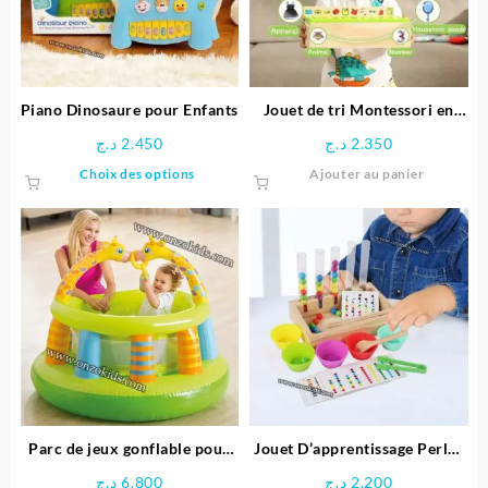
Piano Dinosaure pour Enfants
Jouet de tri Montessori en
bois éducative
د.ج
2.450
د.ج
2.350
Ce
Choix des options
Ajouter au panier
produit
a
plusieurs
variations.
Les
options
peuvent
être
choisies
sur
la
page
Parc de jeux gonflable pour
Jouet D’apprentissage Perles
du
bébé Girafe – INTEX
arc-en-ciel en Bois
د.ج
6.800
د.ج
2.200