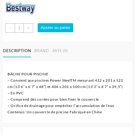
quantité
Ajouter au panier
-
+
de
Bâche
pour
DESCRIPTION
BRAND
AVIS (0)
piscine
avec
structure
métallique
BÂCHE POUR PISCINE
412
– Convient aux piscines Power SteelTM mesurant 412 x 201 x 122
x
cm (13’6” x 6’7” x 48”) et 404 x 201 x 100 cm (13’3” x 6’7” x 39,5”)
201
– En PVC
x
– Comprend des cordes pour bien fixer le couvercle
122
– Orifice de drainage pour empêcher l’accumulation de l’eau
cm
Contenus: Un couvercle de piscine Fabriqué en Chine