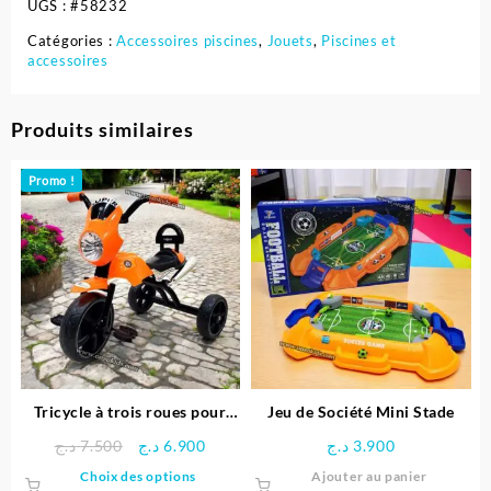
UGS :
#58232
Catégories :
Accessoires piscines
,
Jouets
,
Piscines et
accessoires
Produits similaires
Promo !
Tricycle à trois roues pour
Jeu de Société Mini Stade
enfants
Le
Le
د.ج
7.500
د.ج
6.900
د.ج
3.900
prix
prix
Ce
Choix des options
Ajouter au panier
initial
actuel