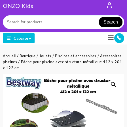
Skip
ONZO Kids
to
content
Search
Category
Accueil
/
Boutique
/
Jouets
/
Piscines et accessoires
/
Accessoires
piscines
/ Bâche pour piscine avec structure métallique 412 x 201
x 122 cm