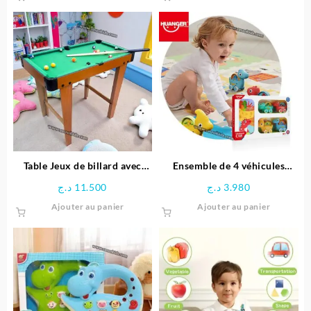
produit
était :
est :
a
6.900 د.ج.
7.500 د.ج.
plusieurs
variations.
Les
options
peuvent
être
choisies
sur
la
page
Table Jeux de billard avec
Ensemble de 4 véhicules
du
Pieds
dinosaures avec Tapis circuit
د.ج
11.500
د.ج
3.980
produit
– HUANGER
Ajouter au panier
Ajouter au panier