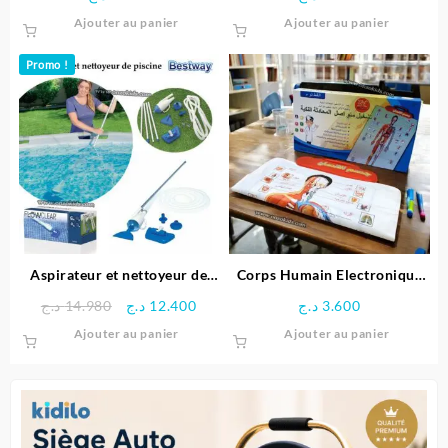
produit
Ajouter au panier
Ajouter au panier
Promo !
Aspirateur et nettoyeur de
Corps Humain Electronique
piscine – Bestway
Interactif pour enfant
Le
Le
د.ج
14.980
د.ج
12.400
د.ج
3.600
prix
prix
Ajouter au panier
Ajouter au panier
initial
actuel
était :
est :
12.400 د.ج.
14.980 د.ج.