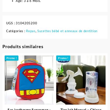
Age: 3 à 6 Mois.
UGS :
3104205200
Catégories :
Repas
,
Sucettes bébé et anneaux de dentition
Produits similaires
Promo !
Promo !
Sac isotherme Superman -
Tire lait Manuel – Chicco