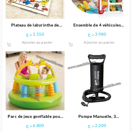
choisie
sur
la
page
Plateau de labyrinthe de
Ensemble de 4 véhicules
du
positionnement en bois-
dinosaures avec Tapis circuit
د.ج
1.550
د.ج
3.980
produit
Space Boy
– HUANGER
Ajouter au panier
Ajouter au panier
Parc de jeux gonflable pour
Pompe Manuelle, 3
bébé Girafe – INTEX
adaptateurs pour Valve, en
د.ج
6.800
د.ج
2.200
Plastique – Noir