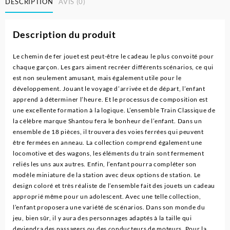
DESCRIPTION
AVIS (0)
Description du produit
Le chemin de fer jouet est peut-être le cadeau le plus convoité pour
chaque garçon. Les gars aiment recréer différents scénarios, ce qui
est non seulement amusant, mais également utile pour le
développement. Jouant le voyage d’arrivée et de départ, l’enfant
apprend à déterminer l’heure. Et le processus de composition est
une excellente formation à la logique. L’ensemble Train Classique de
la célèbre marque Shantou fera le bonheur de l’enfant. Dans un
ensemble de 18 pièces, il trouvera des voies ferrées qui peuvent
être fermées en anneau. La collection comprend également une
locomotive et des wagons, les éléments du train sont fermement
reliés les uns aux autres. Enfin, l’enfant pourra compléter son
modèle miniature de la station avec deux options de station. Le
design coloré et très réaliste de l’ensemble fait des jouets un cadeau
approprié même pour un adolescent. Avec une telle collection,
l’enfant proposera une variété de scénarios. Dans son monde du
jeu, bien sûr, il y aura des personnages adaptés à la taille qui
deviendra des passagers ou des conducteurs de moteurs. Pour la