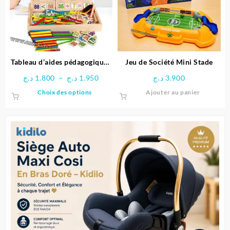
Tableau d’aides pédagogiques
Jeu de Société Mini Stade
multifonctionnel
Plage
د.ج
1.800
–
د.ج
1.950
د.ج
3.900
de
Ce
Choix des options
Ajouter au panier
prix :
produit
1.800 د.ج
a
à
plusieurs
1.950 د.ج
variations.
Les
options
peuvent
être
choisies
sur
la
page