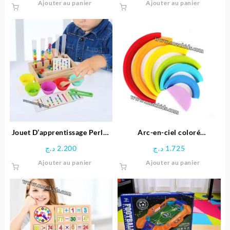
Ajouter au panier
Ajouter au panier
Jouet D’apprentissage Perles
Arc-en-ciel coloré
arc-en-ciel en Bois
Montessori
د.ج
2.200
د.ج
1.725
Ajouter au panier
Ajouter au panier