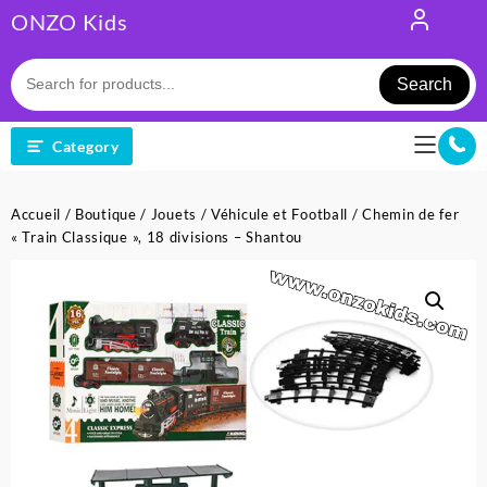
Skip
ONZO Kids
to
content
Search
Category
Accueil
/
Boutique
/
Jouets
/
Véhicule et Football
/ Chemin de fer
« Train Classique », 18 divisions – Shantou