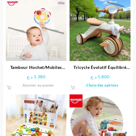
Tambour Hochet/Mobiles
Tricycle Évolutif Équilibré
Unisexe – Huanger
pour enfant- Ferdi
د.ج
1.380
د.ج
5.800
Ce
Ajouter au panier
Choix des options
produit
a
plusieu
variatio
Les
options
peuven
être