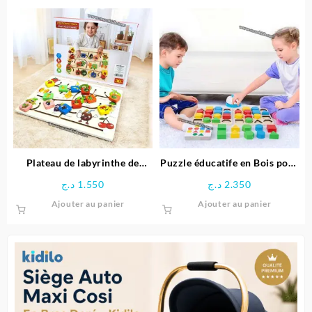
Plateau de labyrinthe de
Puzzle éducatife en Bois pour
positionnement en bois-
Enfants
د.ج
1.550
د.ج
2.350
Space Boy
Ajouter au panier
Ajouter au panier