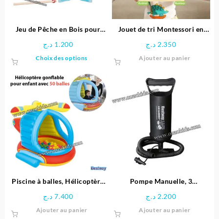
Jeu de Pêche en Bois pour
Jouet de tri Montessori en
Enfants
bois éducative
د.ج
1.200
د.ج
2.350
Ce
Choix des options
Ajouter au panier
produit
a
plusieurs
variations.
Les
options
peuvent
être
choisies
sur
la
page
Piscine à balles, Hélicoptère
Pompe Manuelle, 3
du
gonflable pour enfant + 50
adaptateurs pour Valve, en
د.ج
7.400
د.ج
2.200
produit
balles – Bestway
Plastique – Noir
Ajouter au panier
Ajouter au panier