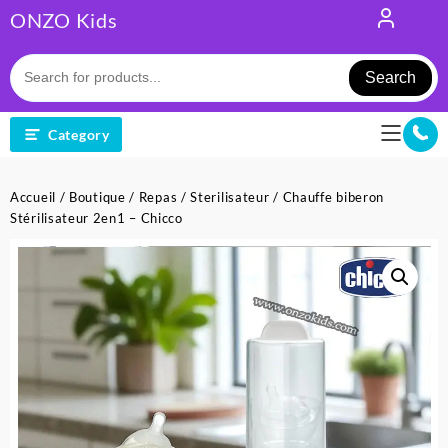
Skip
ONZO Kids
to
content
Search
Category
Accueil
/
Boutique
/
Repas
/
Sterilisateur
/ Chauffe biberon
Stérilisateur 2en1 – Chicco