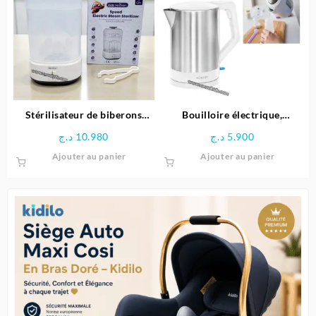
Stérilisateur de biberons
Bouilloire électrique,
électrique Rapide – Kids
Préparateur biberon pour
د.ج
10.980
د.ج
5.900
Heaven
bébé – BOMANN
Ajouter au panier
Ajouter au panier