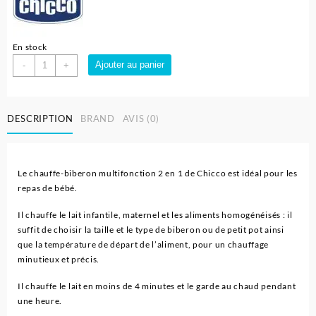
En stock
quantité
Ajouter au panier
-
+
de
Chauffe
biberon
DESCRIPTION
BRAND
AVIS (0)
Stérilisateur
2en1
-
Chicco
Le chauffe-biberon multifonction 2 en 1 de Chicco est idéal pour les
repas de bébé.
Il chauffe le lait infantile, maternel et les aliments homogénéisés : il
suffit de choisir la taille et le type de biberon ou de petit pot ainsi
que la température de départ de l’aliment, pour un chauffage
minutieux et précis.
Il chauffe le lait en moins de 4 minutes et le garde au chaud pendant
une heure.