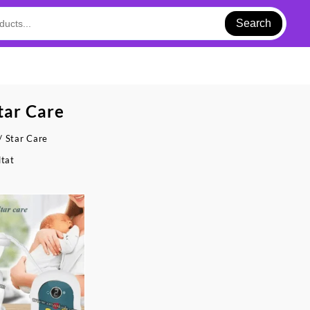
Search
tar Care
/ Star Care
ltat