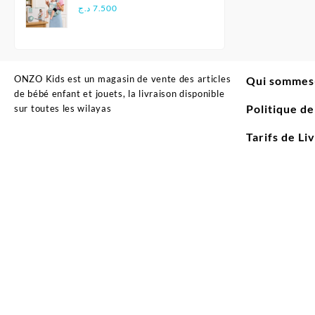
Multifonctionnel
د.ج
7.500
Ergonomique - Aiebao
ONZO Kids est un magasin de vente des articles
Qui sommes
de bébé enfant et jouets, la livraison disponible
Politique d
sur toutes les wilayas
Tarifs de Li