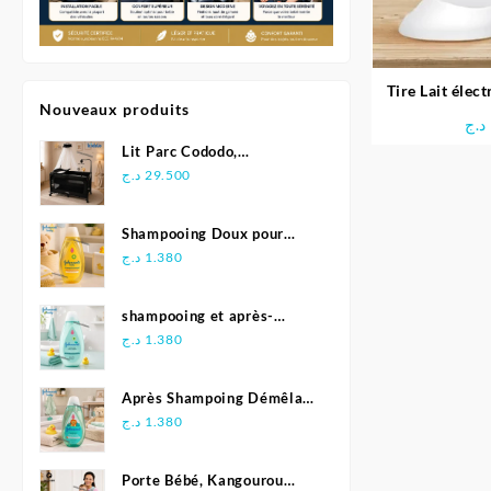
Tire Lait élec
Nouveaux produits
د.ج
Lit Parc Cododo,
Multifonction - Kidilo
د.ج
29.500
Shampooing Doux pour
Bébé 500 ml - Johnson's
د.ج
1.380
shampooing et après-
shampoing 2en1 Soft &
د.ج
1.380
Shiny 500 ml - Johnson's
Baby
Après Shampoing Démêlant
pour bébé - Johnson'S Baby
د.ج
1.380
Porte Bébé, Kangourou