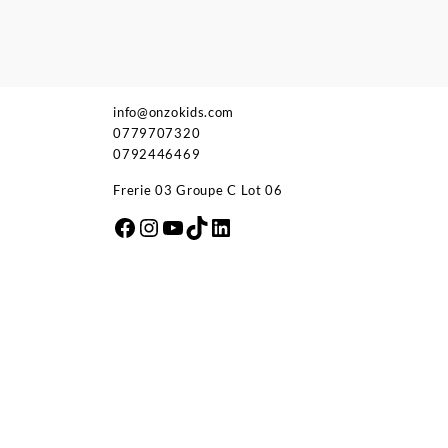
info@onzokids.com
0779707320
0792446469
Frerie 03 Groupe C Lot 06
Facebook
Instagram
YouTube
TikTok
LinkedIn