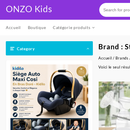
Skip
ONZO Kids
to
content
Accueil
Boutique
Catégorie produits
Brand :
S
Category
Accueil
/
Brands
Voici le seul résu