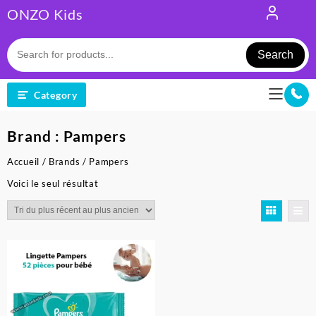
Skip
ONZO Kids
to
content
Search
Category
Brand :
Pampers
Accueil
/
Brands
/ Pampers
Voici le seul résultat