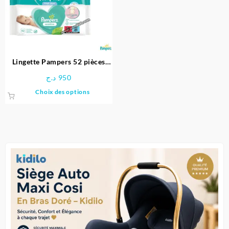
Lingette Pampers 52 pièces
pour bébé – Pampers
د.ج
950
Ce
Choix des options
produit
a
plusieurs
variations.
Les
options
peuvent
être
choisies
sur
la
page