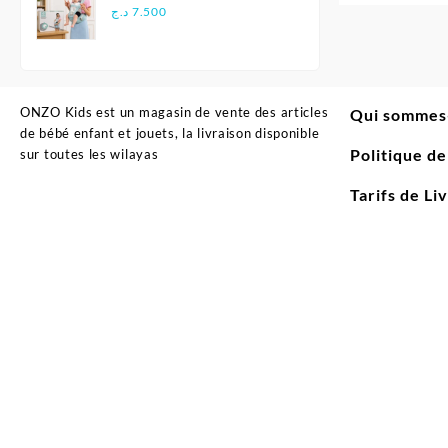
Multifonctionnel
د.ج
7.500
Ergonomique - Aiebao
ONZO Kids est un magasin de vente des articles
Qui sommes
de bébé enfant et jouets, la livraison disponible
Politique d
sur toutes les wilayas
Tarifs de Li