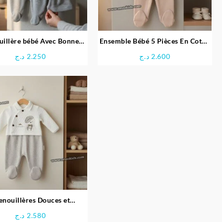
uillère bébé Avec Bonnet
Ensemble Bébé 5 Pièces En Coton
écureuil
Doux – Confort & Élégance
د.ج
2.250
د.ج
2.600
enouillères Douces et
nfortables pour Bébé
د.ج
2.580