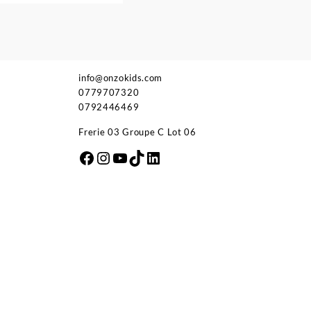
info@onzokids.com
0779707320
0792446469
Frerie 03 Groupe C Lot 06
Facebook
Instagram
YouTube
TikTok
LinkedIn