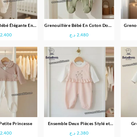
Bébé Élégante En
Grenouillère Bébé En Coton Doux
Greno
oton
Avec Petit Lapin
2.400
د.ج
2.480
Petite Princesse
Ensemble Deux Pièces Stylé et
Gr
Confortable pour Bébé
Co
2.400
د.ج
2.380