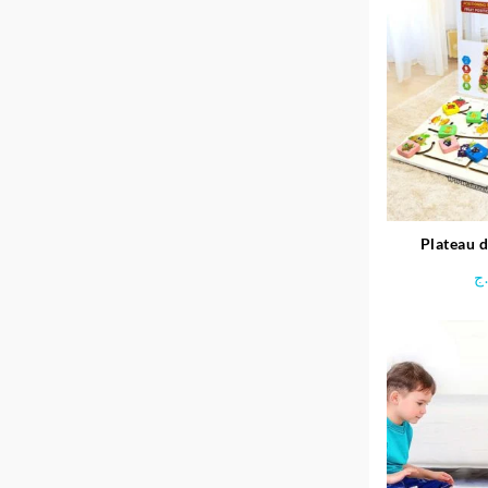
Plateau d
positionnem
ج