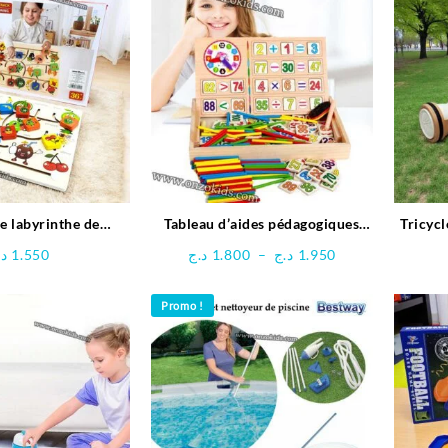
e labyrinthe de
Tableau d’aides pédagogiques
Tricycl
ent en bois-Space
multifonctionnel
Plage
د.
1.550
د.ج
1.800
–
د.ج
1.950
Boy
de
prix :
Promo !
1.800 د.ج
à
1.950 د.ج