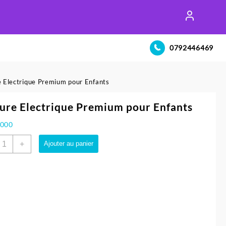
0792446469
e Electrique Premium pour Enfants
ure Electrique Premium pour Enfants
.000
uantité
+
Ajouter au panier
e
oiture
lectrique
remium
our
nfants