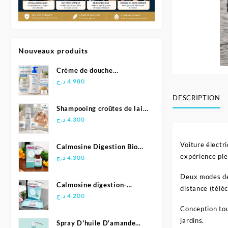
Nouveaux produits
Crème de douche
Relipidante - Neutraderm
د.ج
4.980
DESCRIPTION
Shampooing croûtes de lait
- Biolane
د.ج
4.300
Voiture électr
Calmosine Digestion Bio
expérience ple
Bébé 100 ml
د.ج
4.300
Deux modes de 
Calmosine digestion-
distance (tél
Biolane
د.ج
4.200
Conception tou
jardins.
Spray D'huile D'amande