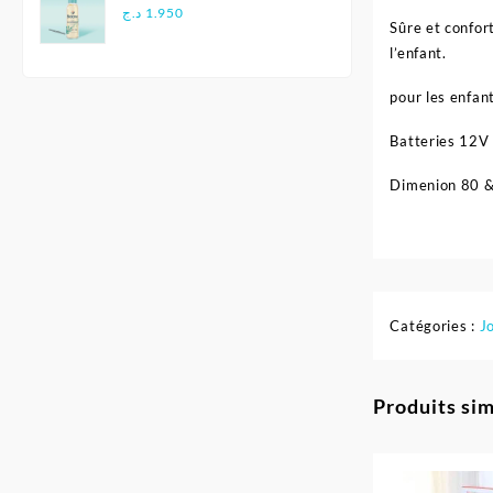
Douce - Biolane
د.ج
1.950
Sûre et confor
l’enfant.
pour les enfan
Batteries 12V
Dimenion 80 
Catégories :
J
Produits sim