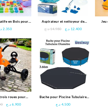
atife en Bois pour
Aspirateur et nettoyeur de
Jeu 
Enfants
piscine – Bestway
Le
Le
د.
2.350
د.ج
14.980
د.ج
12.400
prix
prix
initial
actuel
était :
est :
12.400 د.ج.
14.980 د.ج.
 trois roues pour
Bache pour Piscine Tubulaire
enfants
Diamètre 3.66 M – Bestway
Le
Le
00
د.ج
6.900
د.ج
4.500