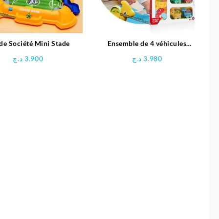
de Société Mini Stade
Ensemble de 4 véhicules
dinosaures avec Tapis circuit –
د.ج
3.900
د.ج
3.980
HUANGER