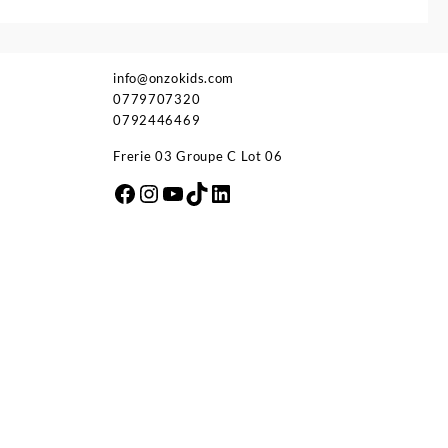
info@onzokids.com
0779707320
0792446469
Frerie 03 Groupe C Lot 06
Facebook
Instagram
YouTube
TikTok
LinkedIn