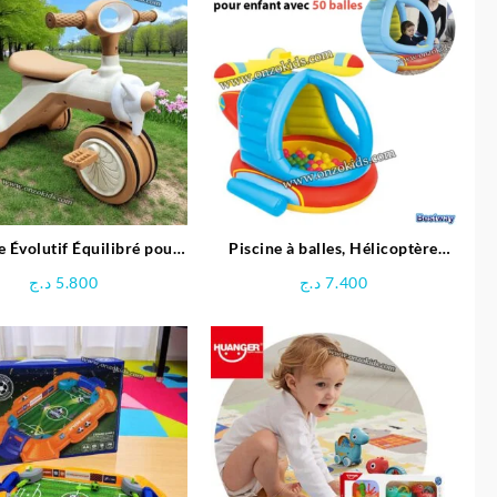
e Évolutif Équilibré pour
Piscine à balles, Hélicoptère
enfant- Ferdi
gonflable pour enfant + 50 balles
د.ج
5.800
د.ج
7.400
– Bestway