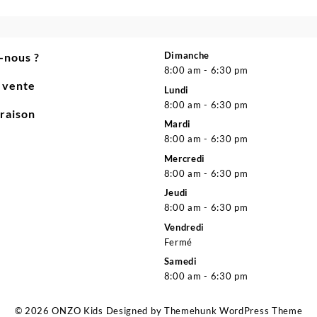
prix
prix
initial
actuel
était :
est :
6.900 د.ج.
7.500 د.ج.
Dimanche
-nous ?
8:00 am - 6:30 pm
e vente
Lundi
8:00 am - 6:30 pm
vraison
Mardi
8:00 am - 6:30 pm
Mercredi
8:00 am - 6:30 pm
Jeudi
8:00 am - 6:30 pm
Vendredi
Fermé
Samedi
8:00 am - 6:30 pm
© 2026
ONZO Kids
Designed by
Themehunk WordPress Theme