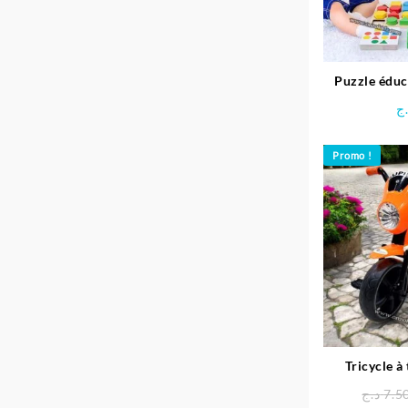
Puzzle éduc
ج
Promo !
Tricycle à
د.ج
7.5