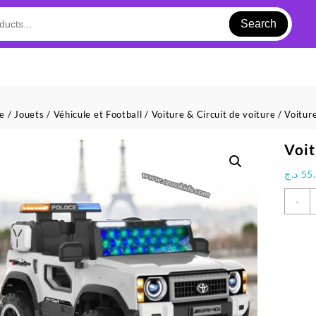
Search
ue
/
Jouets
/
Véhicule et Football
/
Voiture & Circuit de voiture
/ Voitur
Voit
د.ج
55
q
-
d
V
E
P
p
E