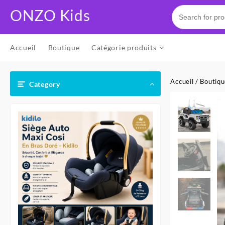
Skip
ONZO Kids
to
content
Accueil
Boutique
Catégorie produits
Accueil
/
Boutiq
Category