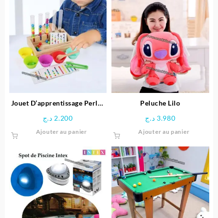
Jouet D’apprentissage Perles
Peluche Lilo
arc-en-ciel en Bois
د.ج
2.200
د.ج
3.980
Ajouter au panier
Ajouter au panier