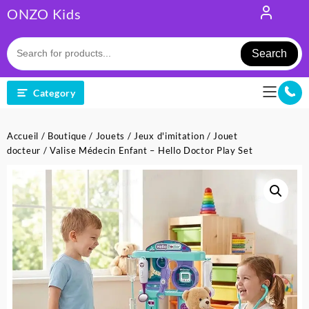
Skip
ONZO Kids
to
content
Search
Category
Accueil
/
Boutique
/
Jouets
/
Jeux d'imitation
/
Jouet
docteur
/ Valise Médecin Enfant – Hello Doctor Play Set