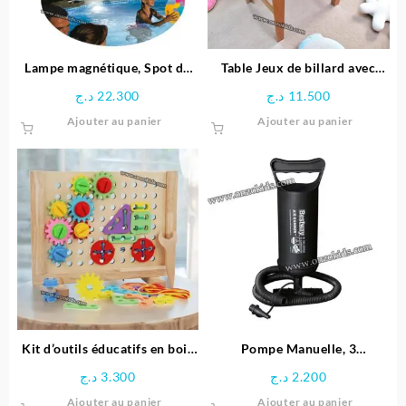
Lampe magnétique, Spot de
Table Jeux de billard avec
Piscine LED – Intex
Pieds
د.ج
22.300
د.ج
11.500
Ajouter au panier
Ajouter au panier
Kit d’outils éducatifs en bois
Pompe Manuelle, 3
pour enfants
adaptateurs pour Valve, en
د.ج
3.300
د.ج
2.200
Plastique – Noir
Ajouter au panier
Ajouter au panier