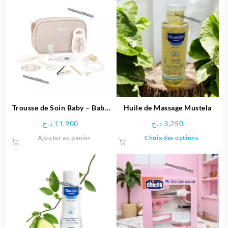
plusieurs
plusieu
variations.
variatio
Les
Les
options
options
peuvent
peuven
être
être
choisies
choisie
sur
sur
la
la
page
page
Trousse de Soin Baby – Baby
Huile de Massage Mustela
du
du
Moov
د.ج
11.900
د.ج
3.250
produit
produit
Ce
Ajouter au panier
Choix des options
produit
a
plusieu
variatio
Les
options
peuven
être