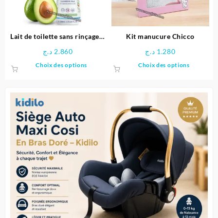
choisie
sur
la
page
Lait de toilette sans rinçage –
Kit manucure Chicco
du
Mustela
د.ج
2.860
د.ج
1.280
produit
Ce
Ce
Choix des options
Choix des options
produit
produit
a
a
plusieurs
plusieu
variations.
variatio
Les
Les
options
options
peuvent
peuven
être
être
choisies
choisie
sur
sur
la
la
page
page
du
du
produit
produit