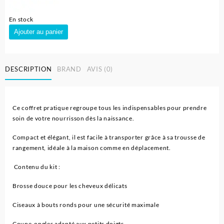
En stock
quantité
Ajouter au panier
de
Trousse
de
DESCRIPTION
BRAND
AVIS (0)
Soin
pour
Bébé
-
Ce coffret pratique regroupe tous les indispensables pour prendre
Beaba
soin de votre nourrisson dès la naissance.
Compact et élégant, il est facile à transporter grâce à sa trousse de
rangement, idéale à la maison comme en déplacement.
Contenu du kit :
Brosse douce pour les cheveux délicats
Ciseaux à bouts ronds pour une sécurité maximale
Coupe-ongles adapté aux petits doigts