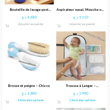
la
page
Bouteille de lavage post
Aspirateur nasal, Mouche nez
du
accouchement – Lansinoh
bébé – Chicco
د.ج
4.680
د.ج
1.150
produit
Ajouter au panier
Ajouter au panier
Brosse et peigne – Chicco
Trousse à Langer –
ChangeAway Chicco
د.ج
1.880
د.ج
1.980
Ce
Ce
Choix des options
Choix des options
produit
produit
a
a