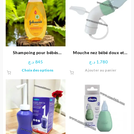
Shampoing pour bébés
Mouche nez bébé doux et
JOHNSON’S® 200 ML
facile Physioclean -Chicco
د.ج
845
د.ج
1.780
Ce
Choix des options
Ajouter au panier
produit
a
plusieurs
variations.
Les
options
peuvent
être
choisies
sur