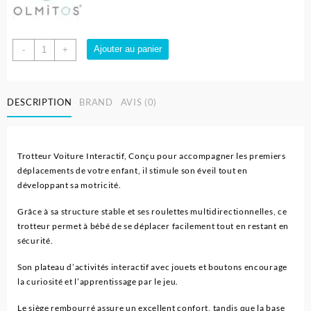
quantité
Ajouter au panier
-
+
de
Trotteur
Voiture
DESCRIPTION
BRAND
AVIS (0)
Interactif
pour
Bébe
-
Trotteur Voiture Interactif, Conçu pour accompagner les premiers
Olmitos
déplacements de votre enfant, il stimule son éveil tout en
développant sa motricité.
Grâce à sa structure stable et ses roulettes multidirectionnelles, ce
trotteur permet à bébé de se déplacer facilement tout en restant en
sécurité.
Son plateau d’activités interactif avec jouets et boutons encourage
la curiosité et l’apprentissage par le jeu.
Le siège rembourré assure un excellent confort, tandis que la base