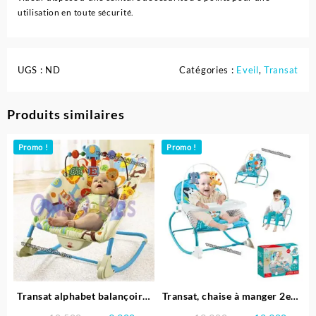
utilisation en toute sécurité.
UGS :
ND
Catégories :
Eveil
,
Transat
Produits similaires
Promo !
Promo !
Transat alphabet balançoire,
Transat, chaise à manger 2en1
vibrant et musical – Baby
vibrant et musical