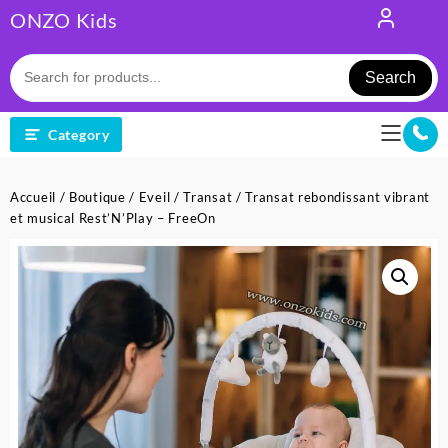
Skip
ONZO Kids
to
content
Search
Category
Accueil
/
Boutique
/
Eveil
/
Transat
/ Transat rebondissant vibrant
et musical Rest’N’Play – FreeOn