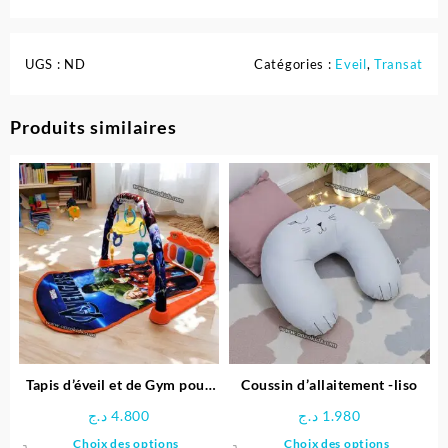
UGS :
ND
Catégories :
Eveil
,
Transat
Produits similaires
Tapis d’éveil et de Gym pour
Coussin d’allaitement -liso
bébé
د.ج
4.800
د.ج
1.980
Ce
Ce
Choix des options
Choix des options