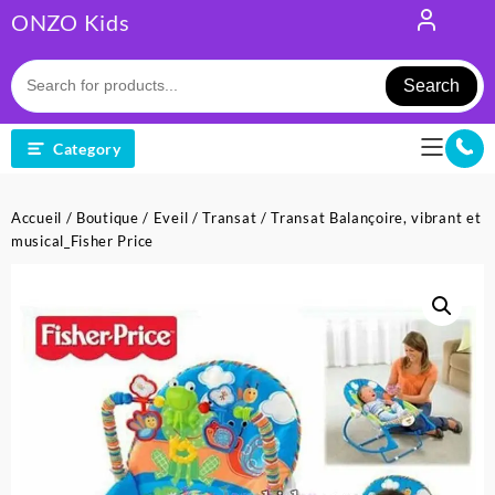
Skip
ONZO Kids
to
content
Search
Category
Accueil
/
Boutique
/
Eveil
/
Transat
/ Transat Balançoire, vibrant et
musical_Fisher Price