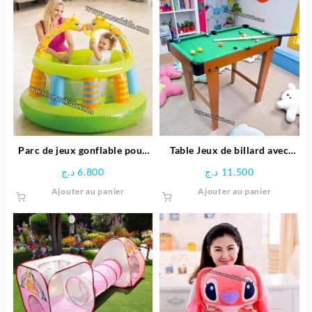
Parc de jeux gonflable pour
Table Jeux de billard avec
bébé Girafe – INTEX
Pieds
د.ج
6.800
د.ج
11.500
Ajouter au panier
Ajouter au panier