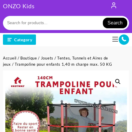
Skip
ONZO Kids
to
content
Search
Category
Accueil
/
Boutique
/
Jouets
/
Tentes, Tunnels et Aires de
jeux
/ Trampoline pour enfants 1,40 m charge max. 50 KG