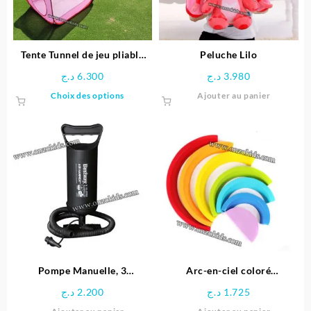
Tente Tunnel de jeu pliable
Peluche Lilo
pour enfants
د.ج
6.300
د.ج
3.980
Ce
Choix des options
Ajouter au panier
produit
a
plusieurs
variations.
Les
options
peuvent
être
choisies
sur
la
page
Pompe Manuelle, 3
Arc-en-ciel coloré
du
adaptateurs pour Valve, en
Montessori
د.ج
2.200
د.ج
1.725
produit
Plastique – Noir