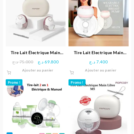
Tire Lait Électrique Main
Tire Lait Electrique Main
Libre M6 Double Pompe –
Libre MY-379
Le
Le
د.ج
75.000
د.ج
69.800
د.ج
7.400
MomCozy
prix
prix
Ajouter au panier
Ajouter au panier
initial
actuel
était :
est :
Promo !
Promo !
69.800 د.ج.
75.000 د.ج.