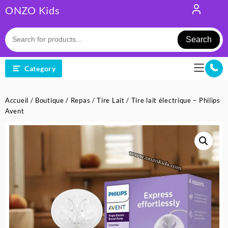
Skip
ONZO Kids
to
content
Search
Category
Accueil
/
Boutique
/
Repas
/
Tire Lait
/ Tire lait électrique – Philips
Avent