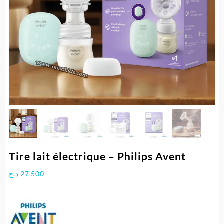
Tire lait électrique – Philips Avent
د.ج
27.500