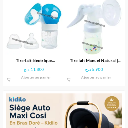
9.200 د.ج.
19.800 د.ج.
31.500 د.ج.
Tire-lait électrique
Tire lait Manuel Natural |
MULTIFLOW – Tigex
bébé Confort
د.ج
11.800
د.ج
5.900
Ajouter au panier
Ajouter au panier