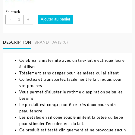
En stock
quantité
Ajouter au panier
-
+
de
Tire
lait
DESCRIPTION
BRAND
AVIS (0)
électrique
-
Philips
Célébrez la maternité avec un tire-lait électrique facile
Avent
à utiliser
Totalement sans danger pour les mères qui allaitent
Collectez et transportez facilement le lait requis pour
vos proches
Vous permet d’ajuster le rythme d’aspiration selon les
besoins
Le produit est conçu pour être très doux pour votre
peau tendre
Les pétales en silicone souple imitent la tétée du bébé
pour stimuler l’écoulement du lait.
Ce produit est testé cliniquement et ne provoque aucun