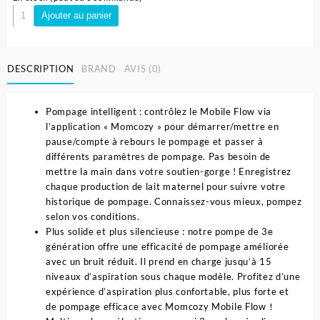
quantité
Ajouter au panier
de
Tire
lait
DESCRIPTION
BRAND
AVIS (0)
électrique
Main
Libre
Pompage intelligent : contrôlez le Mobile Flow via
double
l’application « Momcozy » pour démarrer/mettre en
M9
pause/compte à rebours le pompage et passer à
-
différents paramètres de pompage. Pas besoin de
Momcozy
mettre la main dans votre soutien-gorge ! Enregistrez
chaque production de lait maternel pour suivre votre
historique de pompage. Connaissez-vous mieux, pompez
selon vos conditions.
Plus solide et plus silencieuse : notre pompe de 3e
génération offre une efficacité de pompage améliorée
avec un bruit réduit. Il prend en charge jusqu’à 15
niveaux d’aspiration sous chaque modèle. Profitez d’une
expérience d’aspiration plus confortable, plus forte et
de pompage efficace avec Momcozy Mobile Flow！