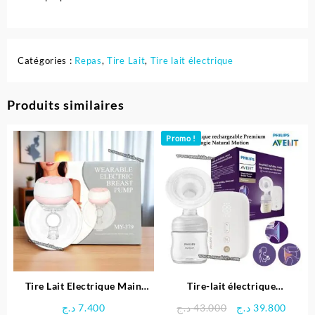
Catégories :
Repas
,
Tire Lait
,
Tire lait électrique
Produits similaires
Promo !
Tire Lait Electrique Main
Tire-lait électrique
Libre MY-379
rechargeable Premium –
Le
Le
د.ج
7.400
د.ج
43.000
د.ج
39.800