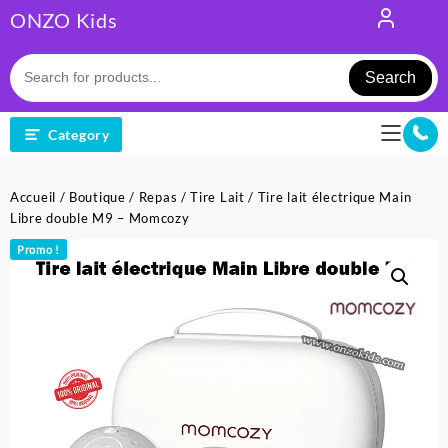
Skip
ONZO Kids
to
content
Search
Category
Accueil
/
Boutique
/
Repas
/
Tire Lait
/ Tire lait électrique Main
Libre double M9 – Momcozy
Promo !