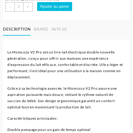
quantité
Ajouter au panier
-
+
de
Tire-
lait
DESCRIPTION
BRAND
AVIS (0)
Électrique
Double
V2
Pro
Le Momcozy V2 Pro est un tire-lait électrique double nouvelle
Ultra-
génération, conçu pour offrir aux mamans une expérience
léger
d’expression du lait efficace, confortable et discrète. Ultra-léger et
-
performant, il est idéal pour une utilisation à la maison comme en
Momcozy
déplacement.
Grâce à sa technologie avancée, le Momcozy V2 Pro assure une
aspiration puissante mais douce, imitant le rythme naturel de
succion du bébé. Son design ergonomique garantit un confort
optimal tout en maximisant la production de lait.
Caractéristiques principales :
Double pompage pour un gain de temps optimal