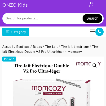
Skip
ONZO Kids
to
content
Search
Category
Accueil
/
Boutique
/
Repas
/
Tire Lait
/
Tire lait électrique
/ Tire-
lait Électrique Double V2 Pro Ultra-léger – Momcozy
Promo !