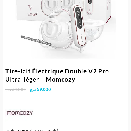
Tire-lait Électrique Double V2 Pro
Ultra-léger – Momcozy
Le
Le
د.ج
64.000
د.ج
59.000
prix
prix
initial
actuel
était :
est :
59.000 د.ج.
64.000 د.ج.
En stock (peut être commandé)