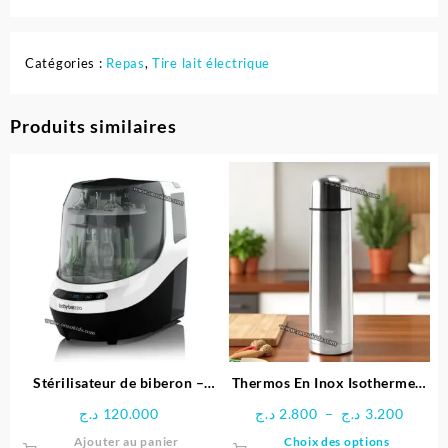
Catégories :
Repas
,
Tire lait électrique
Produits similaires
Stérilisateur de biberon –
Thermos En Inox Isotherme –
Baby Brezza
COOK
Plage
د.ج
120.000
د.ج
2.800
–
د.ج
3.200
de
Ce
Ajouter au panier
Choix des options