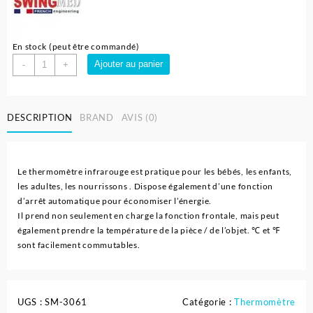
En stock (peut être commandé)
quantité
Ajouter au panier
-
+
de
Thermomètre
infrarouge
DESCRIPTION
BRAND
AVIS (0)
Frontal
et
Auriculaire
SWINGMED
Le thermomètre infrarouge est pratique pour les bébés, les enfants,
les adultes, les nourrissons . Dispose également d’une fonction
d’arrêt automatique pour économiser l’énergie.
Il prend non seulement en charge la fonction frontale, mais peut
également prendre la température de la pièce / de l’objet. ℃ et ℉
sont facilement commutables.
UGS :
SM-3061
Catégorie :
Thermomètre