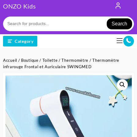
Skip
ONZO Kids
to
content
Search
Category
Accueil
/
Boutique
/
Toilette
/
Thermomètre
/ Thermomètre
infrarouge Frontal et Auriculaire SWINGMED