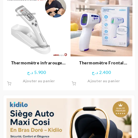
Thermomètre infrarouge
Thermomètre Frontal
frontal 3en1 – SWINGMED
Infrarouge sans contact
د.ج
5.900
د.ج
2.400
Ajouter au panier
Ajouter au panier