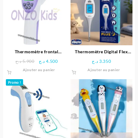
Thermomètre frontal
Thermomètre Digital Flex
infrarouge sans contact
Night Plus – Chicco
Le
Le
د.ج
5.900
د.ج
4.500
د.ج
3.350
prix
prix
Ajouter au panier
Ajouter au panier
initial
actuel
était :
est :
Promo !
4.500 د.ج.
5.900 د.ج.