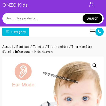
Skip
ONZO Kids
to
content
Search
Category
Accueil
/
Boutique
/
Toilette
/
Thermomètre
/ Thermomètre
d’oreille infrarouge – Kids heaven