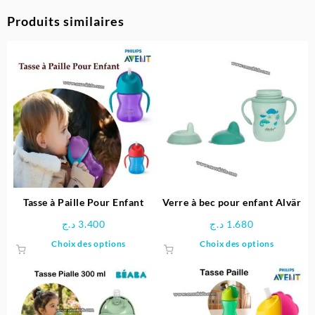
Produits similaires
Tasse à Paille Pour Enfant
Verre à bec pour enfant Alvär
د.ج
3.400
د.ج
1.680
Ce
Ce
Choix des options
Choix des options
produit
produit
a
a
plusieurs
plusieu
variations.
variatio
Les
Les