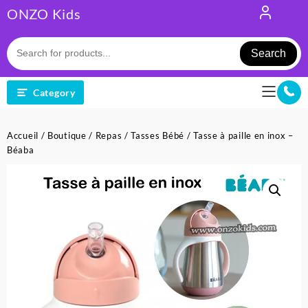
Skip
ONZO Kids
to
content
Search
Category
Accueil
/
Boutique
/
Repas
/
Tasses Bébé
/ Tasse à paille en inox –
Béaba