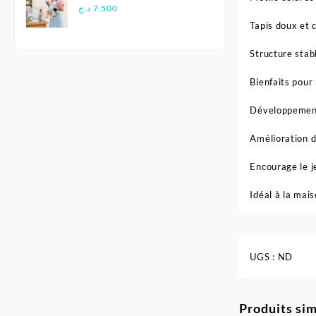
Multifonctionnel
د.ج
7.500
Ergonomique - Aiebao
Tapis doux et 
Structure stab
Bienfaits pour 
Développement 
Amélioration d
Encourage le j
Idéal à la mais
UGS :
ND
Produits sim