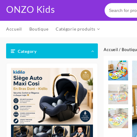
Skip
ONZO Kids
to
content
Accueil
Boutique
Catégorie produits
Accueil
/
Boutiq
Category