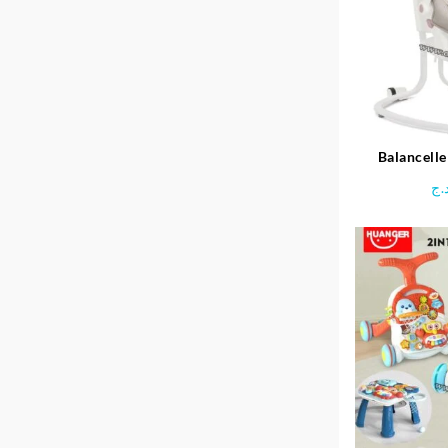
Balancelle
serina
.ج