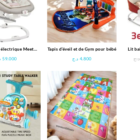
 électrique Meet
Tapis d’éveil et de Gym pour bébé
Lit b
™ 2in1 – Joie
réglab
د
59.000
د.ج
4.800
د.ج