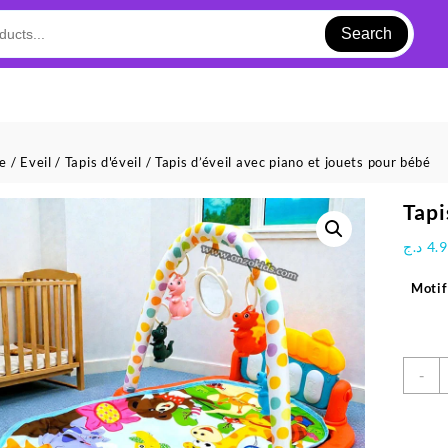
Search
ue
/
Eveil
/
Tapis d'éveil
/ Tapis d’éveil avec piano et jouets pour bébé
Tapi
د.ج
4.
Motif
q
-
d
T
d