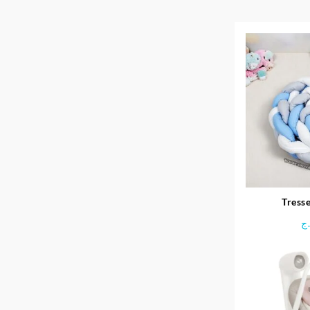
Tresse
ج