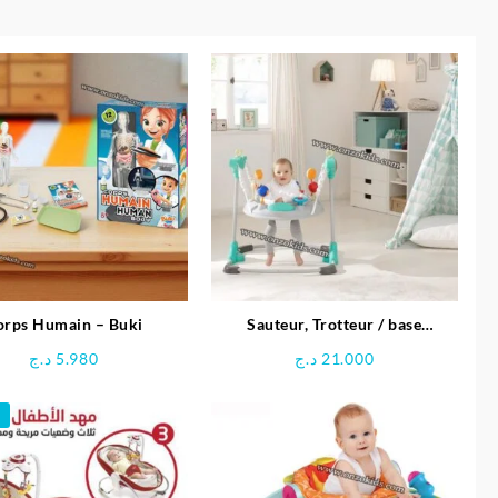
orps Humain – Buki
Sauteur, Trotteur / base
d’activités Jump Around –
د.ج
5.980
د.ج
21.000
HAUCK