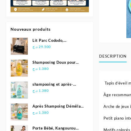
Nouveaux produits
Lit Parc Cododo,
Multifonction - Kidilo
د.ج
29.500
DESCRIPTION
Shampooing Doux pour
Bébé 500 ml - Johnson's
د.ج
1.380
Tapis d’éveil 
shampooing et après-
shampoing 2en1 Soft &
د.ج
1.380
Âge recommandé
Shiny 500 ml - Johnson's
Baby
Après Shampoing Démêlant
Arche de jeux 
pour bébé - Johnson'S Baby
د.ج
1.380
Petit piano int
Porte Bébé, Kangourou
Motifs colorés