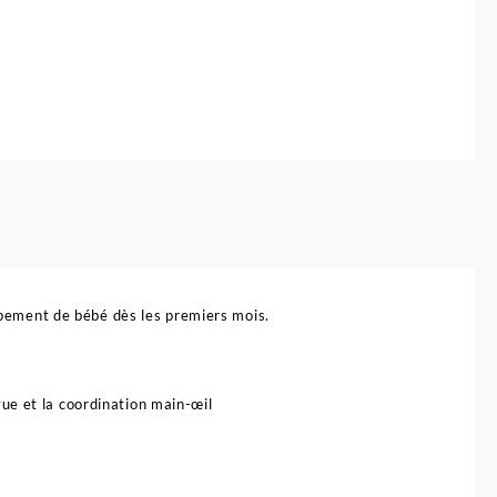
vec
iano
t
ouets
our
ébé
oppement de bébé dès les premiers mois.
ue et la coordination main-œil