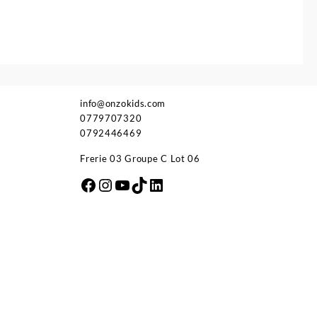
info@onzokids.com
0779707320
0792446469
Frerie 03 Groupe C Lot 06
Facebook
Instagram
YouTube
TikTok
LinkedIn