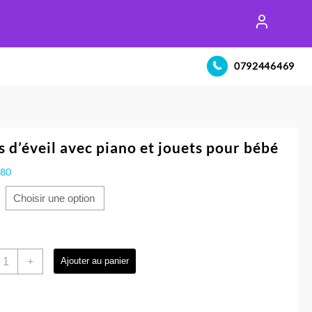
0792446469
s d’éveil avec piano et jouets pour bébé
980
uantité
+
Ajouter au panier
e
apis
’éveil