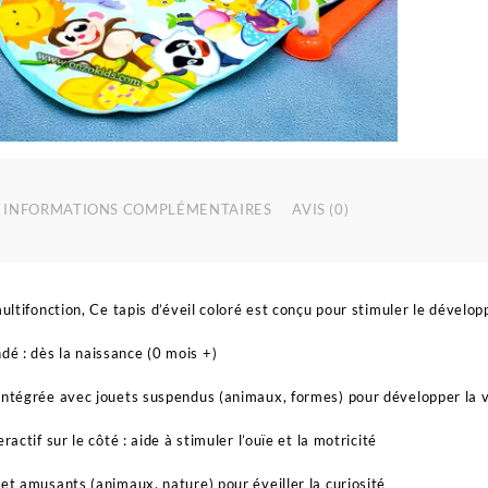
a
p
e
j
p
b
INFORMATIONS COMPLÉMENTAIRES
AVIS (0)
multifonction, Ce tapis d’éveil coloré est conçu pour stimuler le dével
 : dès la naissance (0 mois +)
intégrée avec jouets suspendus (animaux, formes) pour développer la v
eractif sur le côté : aide à stimuler l’ouïe et la motricité
 et amusants (animaux, nature) pour éveiller la curiosité