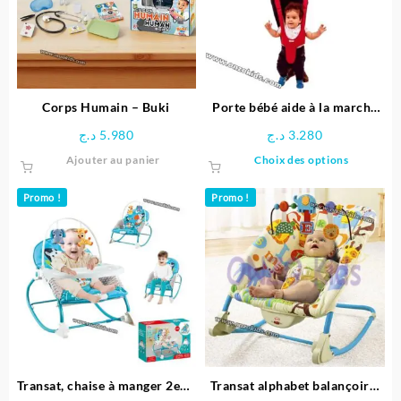
peuven
être
choisie
sur
la
page
Corps Humain – Buki
Porte bébé aide à la marche
du
Sevibebe
د.ج
5.980
د.ج
3.280
produit
Ce
Ajouter au panier
Choix des options
produit
a
Promo !
Promo !
plusieu
variatio
Les
options
peuven
être
choisie
sur
la
page
Transat, chaise à manger 2en1
Transat alphabet balançoire,