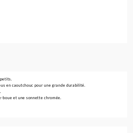
ricycle
our
nfant
petits.
neus en caoutchouc pour une grande durabilité.
.
de-boue et une sonnette chromée.