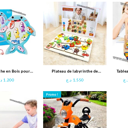
che en Bois pour
Plateau de labyrinthe de
Table
Enfants
positionnement en bois-Space
د.
1.200
د.ج
1.550
.ج
Boy
Promo !