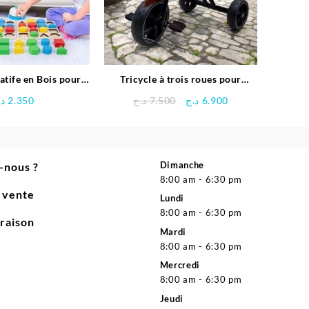
atife en Bois pour
Tricycle à trois roues pour
Enfants
enfants
Le
Le
د.
2.350
د.ج
7.500
د.ج
6.900
prix
prix
initial
actuel
était :
est :
6.900 د.ج.
7.500 د.ج.
Dimanche
-nous ?
8:00 am - 6:30 pm
e vente
Lundi
8:00 am - 6:30 pm
vraison
Mardi
8:00 am - 6:30 pm
Mercredi
8:00 am - 6:30 pm
Jeudi