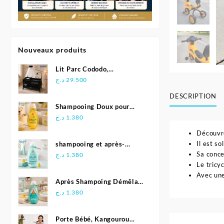
Nouveaux produits
Lit Parc Cododo,
Multifonction - Kidilo
د.ج
29.500
DESCRIPTION
Shampooing Doux pour
Bébé 500 ml - Johnson's
د.ج
1.380
Découvre
Il est s
shampooing et après-
Sa conce
shampoing 2en1 Soft &
د.ج
1.380
Le tricy
Shiny 500 ml - Johnson's
Avec une
Baby
Après Shampoing Démêlant
pour bébé - Johnson'S Baby
د.ج
1.380
Porte Bébé, Kangourou