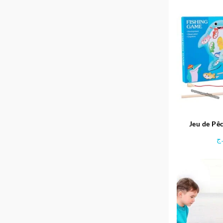
Jeu de Pê
ج