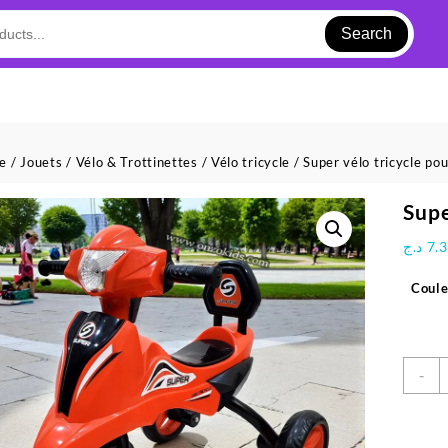
Search
ue
/
Jouets
/
Vélo & Trottinettes
/
Vélo tricycle
/ Super vélo tricycle po
Supe
د.ج
7.
Coule
q
-
d
S
v