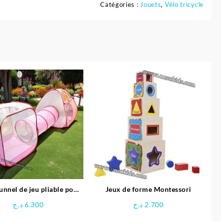
Catégories :
Jouets
,
Vélo tricycle
unnel de jeu pliable pour
Jeux de forme Montessori
enfants
د.ج
6.300
د.ج
2.700