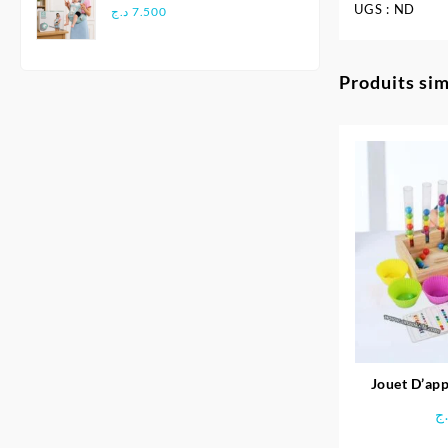
UGS :
ND
Multifonctionnel
د.ج
7.500
Ergonomique - Aiebao
Produits sim
Jouet D’app
arc-en
ج