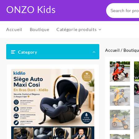
Skip
ONZO Kids
to
content
Accueil
Boutique
Catégorie produits
Accueil
/
Boutiq
Category