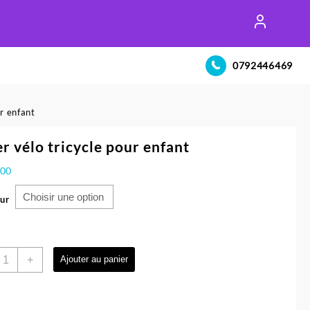
0792446469
ur enfant
r vélo tricycle pour enfant
300
ur
uantité
+
Ajouter au panier
e
uper
élo