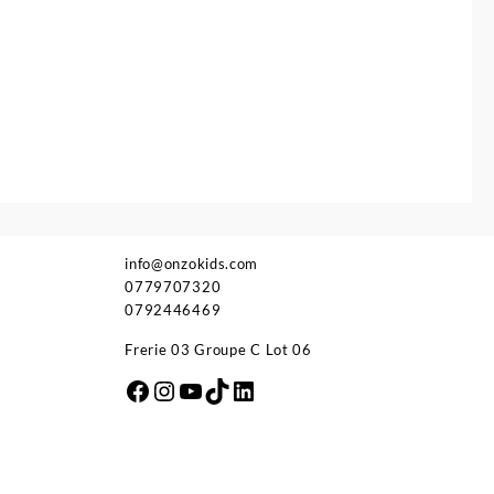
info@onzokids.com
0779707320
0792446469
Frerie 03 Groupe C Lot 06
Facebook
Instagram
YouTube
TikTok
LinkedIn