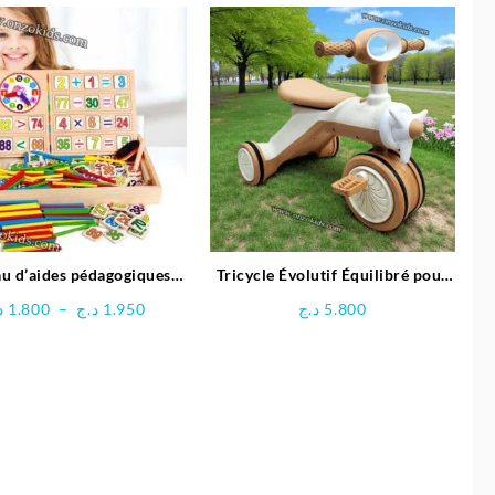
au d’aides pédagogiques
Tricycle Évolutif Équilibré pour
multifonctionnel
enfant- Ferdi
Plage
د
1.800
–
د.ج
1.950
د.ج
5.800
de
prix :
1.800 د.ج
à
1.950 د.ج