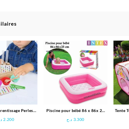
ilaires
rentissage Perles
Piscine pour bébé 86 x 86x 25
Tente T
-ciel en Bois
cm -INTEX
د.
2.200
د.ج
3.300