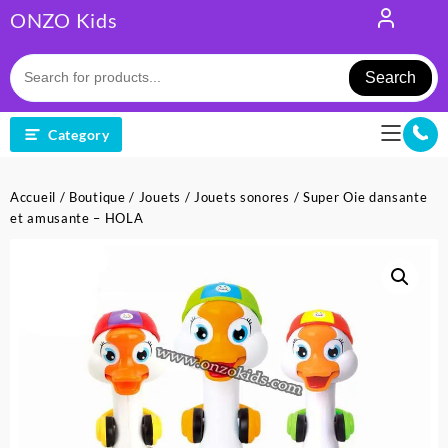
Skip
ONZO Kids
to
content
Search
Category
Accueil
/
Boutique
/
Jouets
/
Jouets sonores
/ Super Oie dansante
et amusante – HOLA