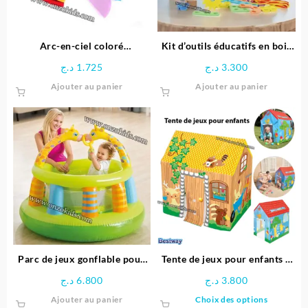
Arc-en-ciel coloré
Kit d’outils éducatifs en bois
Montessori
pour enfants
د.ج
1.725
د.ج
3.300
Ajouter au panier
Ajouter au panier
Parc de jeux gonflable pour
Tente de jeux pour enfants –
bébé Girafe – INTEX
Bestway
د.ج
6.800
د.ج
3.800
Ce
Ajouter au panier
Choix des options