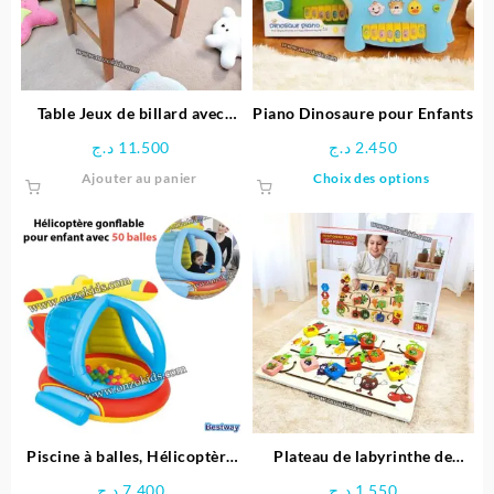
Table Jeux de billard avec
Piano Dinosaure pour Enfants
Pieds
د.ج
11.500
د.ج
2.450
Ce
Ajouter au panier
Choix des options
produit
a
plusieu
variatio
Les
options
peuven
être
choisie
sur
la
page
Piscine à balles, Hélicoptère
Plateau de labyrinthe de
du
gonflable pour enfant + 50
positionnement en bois-
د.ج
7.400
د.ج
1.550