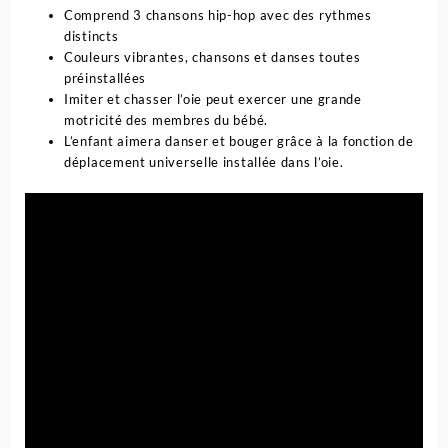
Comprend 3 chansons hip-hop avec des rythmes
distincts
Couleurs vibrantes, chansons et danses toutes
préinstallées
Imiter et chasser l’oie peut exercer une grande
motricité des membres du bébé.
L’enfant aimera danser et bouger grâce à la fonction de
déplacement universelle installée dans l’oie.