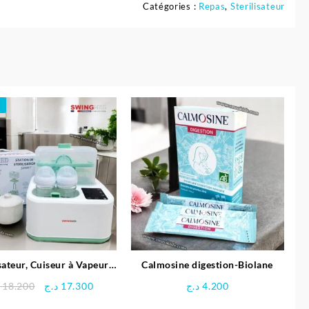
Catégories :
Repas
,
Sterilisateur
sateur, Cuiseur à Vapeur,
Calmosine digestion-Biolane
uffe Biberon 8en1 –
Le
Le
18.200
د.ج
17.300
د.ج
4.200
SwingMed
prix
prix