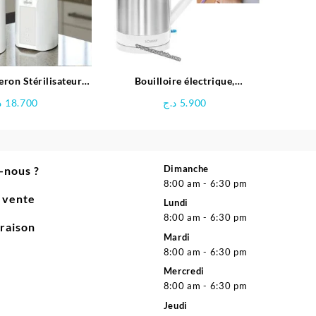
eron Stérilisateur
Bouilloire électrique,
1 – Chicco
Préparateur biberon pour bébé –
د
18.700
د.ج
5.900
BOMANN
Dimanche
-nous ?
8:00 am - 6:30 pm
e vente
Lundi
8:00 am - 6:30 pm
vraison
Mardi
8:00 am - 6:30 pm
Mercredi
8:00 am - 6:30 pm
Jeudi