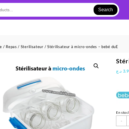
Search
ue
/
Repas
/
Sterilisateur
/ Stérilisateur à micro-ondes – bebé duE
Stér
د.ج
3.
En stoc
q
-
d