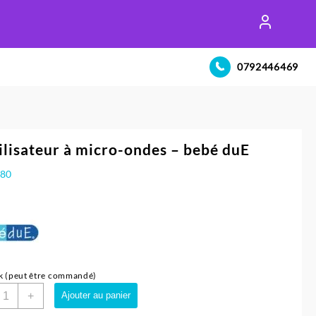
0792446469
ilisateur à micro-ondes – bebé duE
980
k (peut être commandé)
uantité
+
Ajouter au panier
e