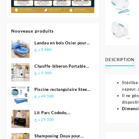
Nouveaux produits
Landau en bois Osier pour
bébé
د.ج
5.980
DESCRIPTION
Chauffe-biberon Portable
pour Voyage
د.ج
5.300
Stérilis
vapeur, 
Piscine rectangulaire Steel
Il ne gé
Pro avec pompe de
د.ج
49.500
disposit
filtration 300 x 201 x 66
Dimensio
cm -Bestway
Lit Parc Cododo,
Multifonction - Kidilo
د.ج
29.500
Shampooing Doux pour