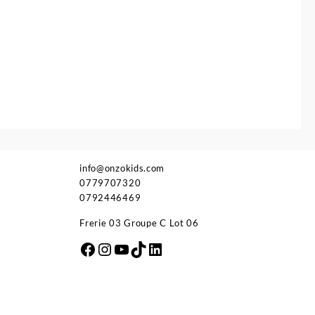
info@onzokids.com
0779707320
0792446469
Frerie 03 Groupe C Lot 06
Facebook
Instagram
YouTube
TikTok
LinkedIn