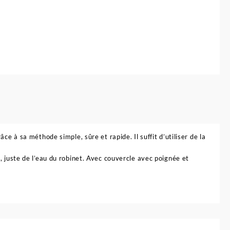
térilisateur
icro-
ndes
ebé
uE
ce à sa méthode simple, sûre et rapide. Il suffit d’utiliser de la
, juste de l’eau du robinet. Avec couvercle avec poignée et