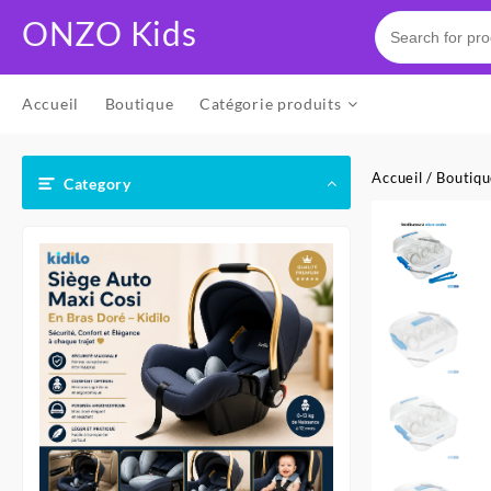
Skip
ONZO Kids
to
content
Accueil
Boutique
Catégorie produits
Accueil
/
Boutiq
Category