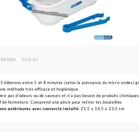
S
à
m
o
-
b
d
BRAND
AVIS (0)
e 3 biberons entre 5 et 8 minutes (selon la puissance du micro-ondes) grâ
une méthode très efficace et hygiénique.
nère pas d’odeurs ou de saveurs et n’a pas besoin de produits chimiques
if de fermeture. Comprend une pince pour retirer les bouteilles
ns extérieures avec couvercle installé:
25,5 x 14,5 x 23,5 cm