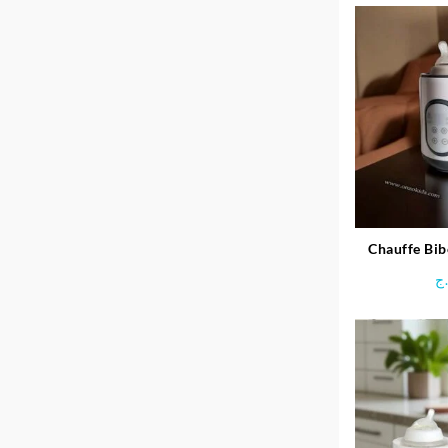
Chauffe Bib
4en
ج