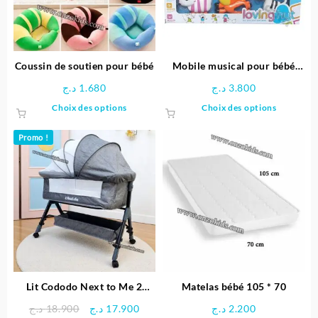
être
choisies
sur
la
page
Coussin de soutien pour bébé
Mobile musical pour bébé
du
Loving Hut
د.ج
1.680
د.ج
3.800
produit
Ce
Ce
Choix des options
Choix des options
produit
produit
a
a
Promo !
plusieurs
plusieu
variations.
variatio
Les
Les
options
options
peuvent
peuven
être
être
choisies
choisie
sur
sur
la
la
page
page
Lit Cododo Next to Me 2
Matelas bébé 105 * 70
du
du
Niveaux de luxe – UBALDO
Le
Le
د.ج
18.900
د.ج
17.900
د.ج
2.200
produit
produit