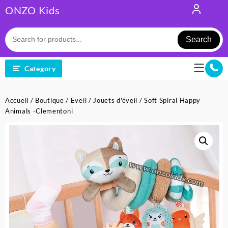
Skip
ONZO Kids
to
content
Search
Category
Accueil
/
Boutique
/
Eveil
/
Jouets d'éveil
/ Soft Spiral Happy
Animals -Clementoni