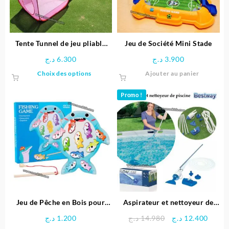
choisies
sur
la
page
Tente Tunnel de jeu pliable
Jeu de Société Mini Stade
du
pour enfants
د.ج
6.300
د.ج
3.900
produit
Ce
Choix des options
Ajouter au panier
produit
a
Promo !
plusieurs
variations.
Les
options
peuvent
être
choisies
sur
la
page
Jeu de Pêche en Bois pour
Aspirateur et nettoyeur de
du
Enfants
piscine – Bestway
Le
Le
د.ج
1.200
د.ج
14.980
د.ج
12.400
produit
prix
prix