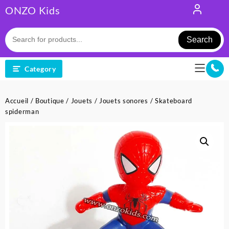
Skip
ONZO Kids
to
content
Search
Category
Accueil
/
Boutique
/
Jouets
/
Jouets sonores
/ Skateboard
spiderman