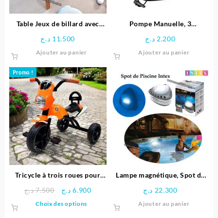
Table Jeux de billard avec
Pompe Manuelle, 3
Pieds
adaptateurs pour Valve, en
د.ج
11.500
د.ج
2.200
Plastique – Noir
Ajouter au panier
Ajouter au panier
Promo !
Tricycle à trois roues pour
Lampe magnétique, Spot de
enfants
Piscine LED – Intex
Le
Le
د.ج
7.500
د.ج
6.900
د.ج
22.300
prix
prix
Ce
Choix des options
Ajouter au panier
initial
actuel
produit