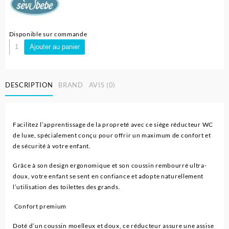
Disponible sur commande
quantité
Ajouter au panier
de
Siege
Réducteur
DESCRIPTION
BRAND
AVIS (0)
WC
de
luxe
pour
Facilitez l’apprentissage de la propreté avec ce siège réducteur WC
Enfant
de luxe, spécialement conçu pour offrir un maximum de confort et
-
de sécurité à votre enfant.
Sevibebe
Grâce à son design ergonomique et son coussin rembourré ultra-
doux, votre enfant se sent en confiance et adopte naturellement
l’utilisation des toilettes des grands.
Confort premium
Doté d’un coussin moelleux et doux, ce réducteur assure une assise