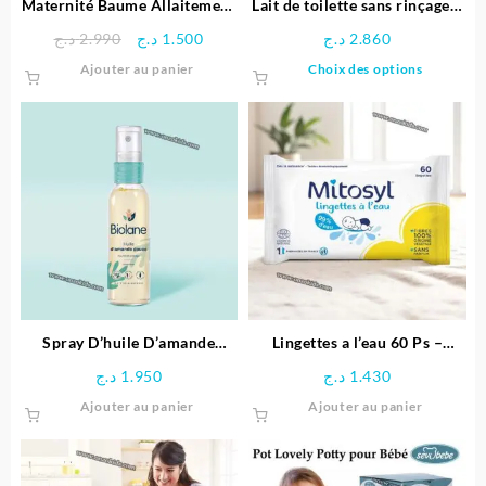
Maternité Baume Allaitement
Lait de toilette sans rinçage –
Bio 30ml – Mustela
Mustela
Le
Le
د.ج
2.990
د.ج
1.500
د.ج
2.860
prix
prix
Ce
Ajouter au panier
Choix des options
initial
actuel
produit
était :
est :
a
1.500 د.ج.
2.990 د.ج.
plusieu
variatio
Les
options
peuven
être
choisie
sur
la
page
Spray D’huile D’amande
Lingettes a l’eau 60 Ps –
du
Douce – Biolane
Mitosyl
د.ج
1.950
د.ج
1.430
produit
Ajouter au panier
Ajouter au panier