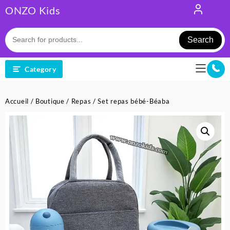
Skip
ONZO Kids
to
content
Search
Category
Accueil
/
Boutique
/
Repas
/ Set repas bébé-Béaba