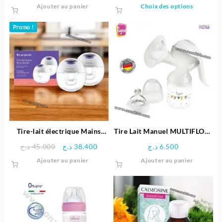
Ce
Ajouter au panier
Choix des options
produit
a
Promo !
plusieu
variatio
Les
options
peuven
être
choisie
sur
la
page
Tire-lait électrique Mains
Tire Lait Manuel MULTIFLOW
du
libres Double Pompe –
– Tigex
Le
Le
د.ج
45.000
د.ج
38.400
د.ج
6.500
produit
Lansinoh
prix
prix
Ajouter au panier
Ajouter au panier
initial
actuel
était :
est :
38.400 د.ج.
45.000 د.ج.