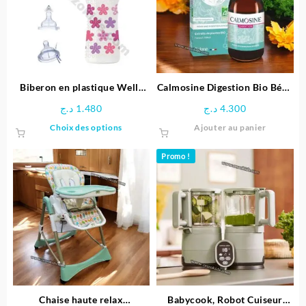
Biberon en plastique Well-
Calmosine Digestion Bio Bébé
Being Chicco (4M+) 330ml
100 ml
د.ج
1.480
د.ج
4.300
Ce
Choix des options
Ajouter au panier
produit
a
Promo !
plusieurs
variations.
Les
options
peuvent
être
choisies
sur
la
page
Chaise haute relax
Babycook, Robot Cuiseur