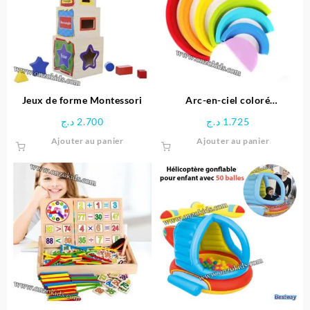
options
options
peuvent
peuven
être
être
choisies
choisie
sur
sur
la
la
page
page
Jeux de forme Montessori
Arc-en-ciel coloré
du
du
Montessori
د.ج
2.700
د.ج
1.725
produit
produit
Ajouter au panier
Ajouter au panier