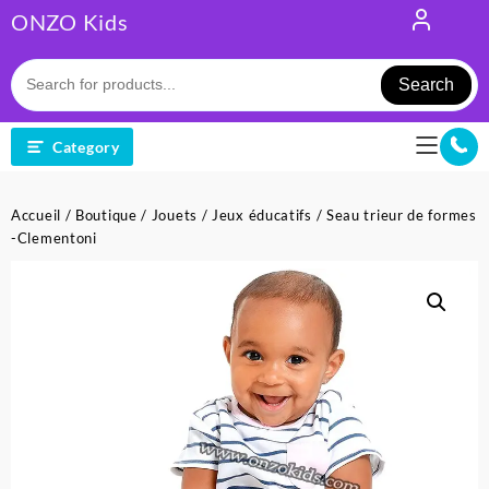
Skip
ONZO Kids
to
content
Search
Category
Accueil
/
Boutique
/
Jouets
/
Jeux éducatifs
/ Seau trieur de formes
-Clementoni