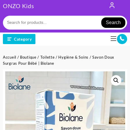
Skip
ONZO Kids
to
content
Search
Category
Accueil
/
Boutique
/
Toilette
/
Hygiène & Soins
/ Savon Doux
Surgras Pour Bébé | Biolane