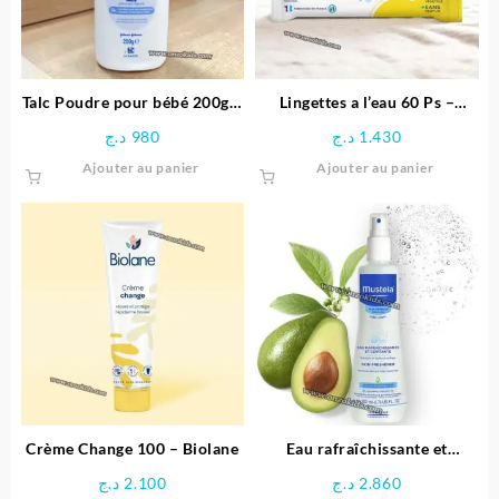
être
être
choisies
choisie
sur
sur
la
la
page
page
Talc Poudre pour bébé 200g –
Lingettes a l’eau 60 Ps –
du
du
Johnson’s
Mitosyl
د.ج
980
د.ج
1.430
produit
produit
Ajouter au panier
Ajouter au panier
Crème Change 100 – Biolane
Eau rafraîchissante et
coiffante 200 ml | Mustela
د.ج
2.100
د.ج
2.860