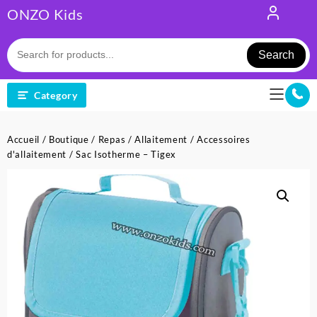
Skip
ONZO Kids
to
content
Search
Category
Accueil
/
Boutique
/
Repas
/
Allaitement
/
Accessoires
d'allaitement
/ Sac Isotherme – Tigex