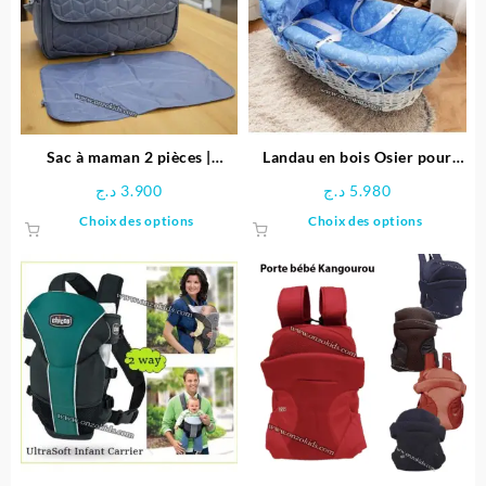
Sac à maman 2 pièces |
Landau en bois Osier pour
Chicco
bébé
د.ج
3.900
د.ج
5.980
Ce
Ce
Choix des options
Choix des options
produit
produit
a
a
plusieurs
plusieu
variations.
variatio
Les
Les
options
options
peuvent
peuven
être
être
choisies
choisie
sur
sur
la
la