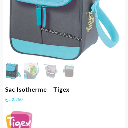
Sac Isotherme – Tigex
د.ج
2.250