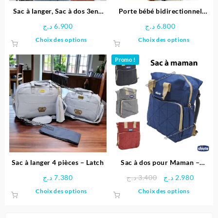
page
Sac à langer, Sac à dos 3en1
Porte bébé bidirectionnel
du
pour bébé
Chicco UltraSoft Edition
د.ج
6.900
د.ج
6.800
produit
Limitée – AVENA
Ce
Ce
Choix des options
Choix des options
produit
produit
a
a
Promo !
plusieurs
plusieu
variations.
variatio
Les
Les
options
options
peuvent
peuven
être
être
choisies
choisie
sur
sur
la
la
page
page
Sac à langer 4 pièces – Latch
Sac à dos pour Maman –
du
du
Chicco
Le
Le
د.ج
7.380
د.ج
3.400
د.ج
2.980
produit
produit
prix
prix
Ce
Ce
Choix des options
Choix des options
initial
actuel
produit
produit
était :
est :
a
a
3.400 د.ج.