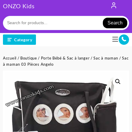
Skip
ONZO Kids
to
content
Search
Category
Accueil
/
Boutique
/
Porte Bébé & Sac à langer
/
Sac à maman
/ Sac
à maman 03 Pièces Angelo